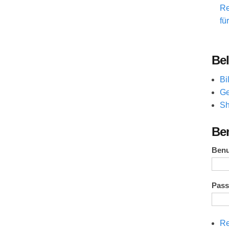
Re
fü
Bel
Bi
Ge
Sh
Be
Ben
Pas
Re