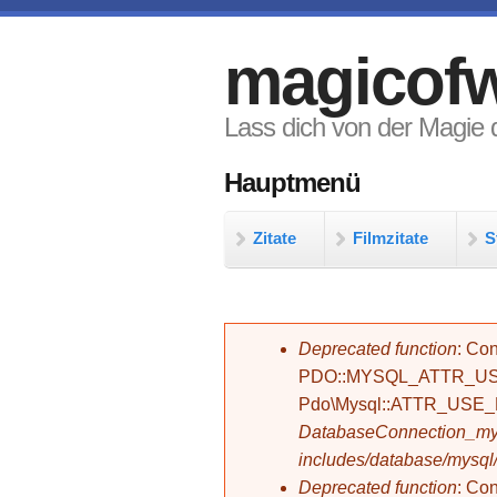
Direkt zum Inhalt
magicofw
Lass dich von der Magie d
Hauptmenü
Zitate
Filmzitate
S
Fehlermeldung
Deprecated function
: Con
PDO::MYSQL_ATTR_USE_
Pdo\Mysql::ATTR_USE
DatabaseConnection_mys
includes/database/mysql
Deprecated function
: C