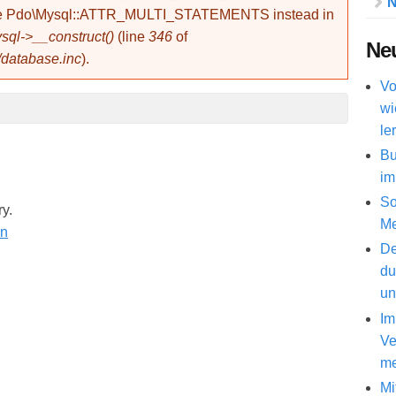
N
use Pdo\Mysql::ATTR_MULTI_STATEMENTS instead in
ql->__construct()
(line
346
of
Neu
/database.inc
).
Vo
wi
le
Bu
im
So
ry.
Me
De
du
un
Im
Ve
me
Mi