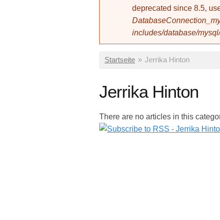
deprecated since 8.5, 
DatabaseConnection_mys
includes/database/mysql
Sie sind hier
Startseite
»
Jerrika Hinton
Jerrika Hinton
There are no articles in this catego