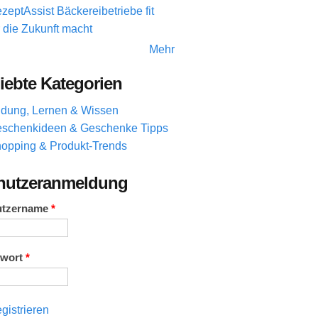
zeptAssist Bäckereibetriebe fit
r die Zukunft macht
Mehr
iebte Kategorien
ldung, Lernen & Wissen
schenkideen & Geschenke Tipps
opping & Produkt-Trends
nutzeranmeldung
utzername
*
swort
*
gistrieren