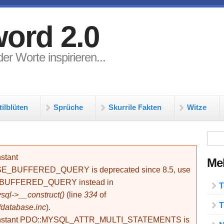
ord 2.0
er Worte inspirieren...
tilblüten
Sprüche
Skurrile Fakten
Witze
Su
stant
Meh
BUFFERED_QUERY is deprecated since 8.5, use
_BUFFERED_QUERY instead in
T
ql->__construct()
(line
334
of
T
/database.inc
).
onstant PDO::MYSQL_ATTR_MULTI_STATEMENTS is