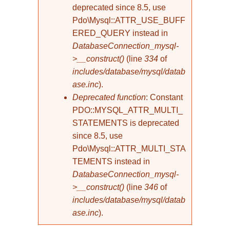
deprecated since 8.5, use
Pdo\Mysql::ATTR_USE_BUFF
ERED_QUERY instead in
DatabaseConnection_mysql-
>__construct()
(line
334
of
includes/database/mysql/datab
ase.inc
).
Deprecated function
: Constant
PDO::MYSQL_ATTR_MULTI_
STATEMENTS is deprecated
since 8.5, use
Pdo\Mysql::ATTR_MULTI_STA
TEMENTS instead in
DatabaseConnection_mysql-
>__construct()
(line
346
of
includes/database/mysql/datab
ase.inc
).