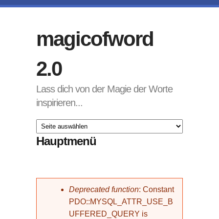
Direkt zum Inhalt
magicofword
2.0
Lass dich von der Magie der Worte
inspirieren...
Hauptmenü
Fehlermeldung
Deprecated function
: Constant
PDO::MYSQL_ATTR_USE_B
UFFERED_QUERY is