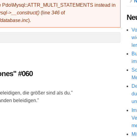
N
use Pdo\Mysql::ATTR_MULTI_STATEMENTS instead in
ql->__construct()
(line
346
of
Neu
/database.inc
).
Vo
wi
le
Bu
im
So
ones" #060
Me
De
eleidigen, die größer sind als du."
du
anden beleidigen."
un
Im
Ve
me
Mi