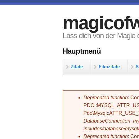
Direkt zum Inhalt
magicofw
Lass dich von der Magie d
Hauptmenü
Zitate
Filmzitate
S
Fehlermeldung
Deprecated function
: Con
PDO::MYSQL_ATTR_USE_
Pdo\Mysql::ATTR_USE
DatabaseConnection_mys
includes/database/mysql
Deprecated function
: C