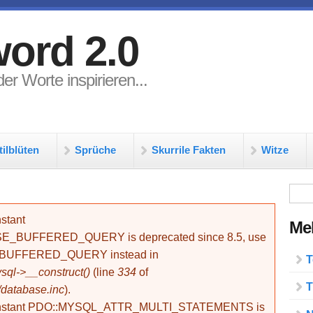
ord 2.0
er Worte inspirieren...
tilblüten
Sprüche
Skurrile Fakten
Witze
Su
stant
Meh
BUFFERED_QUERY is deprecated since 8.5, use
_BUFFERED_QUERY instead in
T
ql->__construct()
(line
334
of
T
/database.inc
).
onstant PDO::MYSQL_ATTR_MULTI_STATEMENTS is