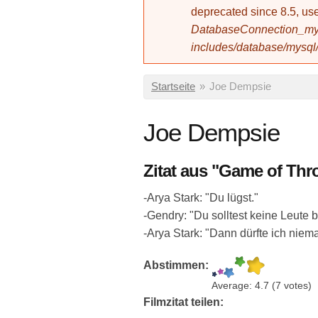
deprecated since 8.5, 
DatabaseConnection_mys
includes/database/mysql
Sie sind hier
Startseite
»
Joe Dempsie
Joe Dempsie
Zitat aus "Game of Thr
-Arya Stark: "Du lügst."
-Gendry: "Du solltest keine Leute b
-Arya Stark: "Dann dürfte ich niem
Abstimmen:
Average:
4.7
(
7
votes)
Filmzitat teilen: