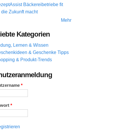
zeptAssist Bäckereibetriebe fit
r die Zukunft macht
Mehr
iebte Kategorien
ldung, Lernen & Wissen
schenkideen & Geschenke Tipps
opping & Produkt-Trends
nutzeranmeldung
utzername
*
swort
*
gistrieren