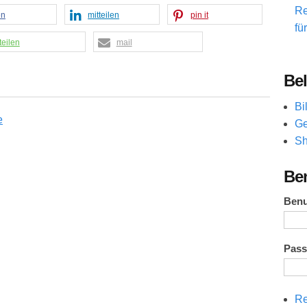
Re
en
mitteilen
pin it
fü
teilen
mail
Bel
Bi
Ge
Sh
Be
Ben
Pas
Re