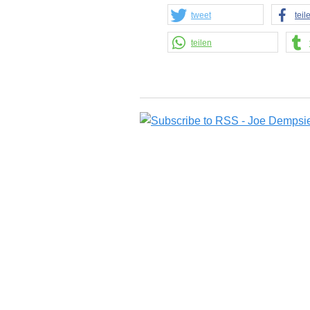
tweet
teil
teilen