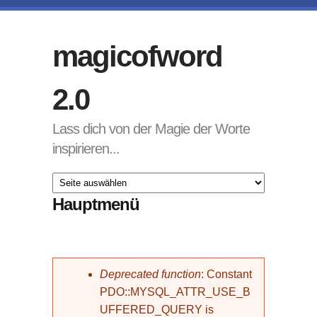
Direkt zum Inhalt
magicofword
2.0
Lass dich von der Magie der Worte
inspirieren...
Hauptmenü
Fehlermeldung
Deprecated function
: Constant
PDO::MYSQL_ATTR_USE_B
UFFERED_QUERY is