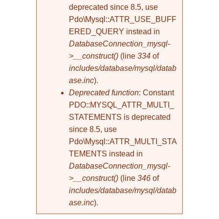
deprecated since 8.5, use
Pdo\Mysql::ATTR_USE_BUFF
ERED_QUERY instead in
DatabaseConnection_mysql-
>__construct()
(line
334
of
includes/database/mysql/datab
ase.inc
).
Deprecated function
: Constant
PDO::MYSQL_ATTR_MULTI_
STATEMENTS is deprecated
since 8.5, use
Pdo\Mysql::ATTR_MULTI_STA
TEMENTS instead in
DatabaseConnection_mysql-
>__construct()
(line
346
of
includes/database/mysql/datab
ase.inc
).