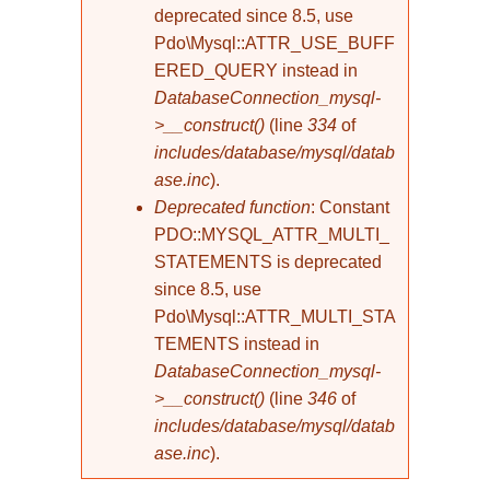
deprecated since 8.5, use
Pdo\Mysql::ATTR_USE_BUFF
ERED_QUERY instead in
DatabaseConnection_mysql-
>__construct()
(line
334
of
includes/database/mysql/datab
ase.inc
).
Deprecated function
: Constant
PDO::MYSQL_ATTR_MULTI_
STATEMENTS is deprecated
since 8.5, use
Pdo\Mysql::ATTR_MULTI_STA
TEMENTS instead in
DatabaseConnection_mysql-
>__construct()
(line
346
of
includes/database/mysql/datab
ase.inc
).