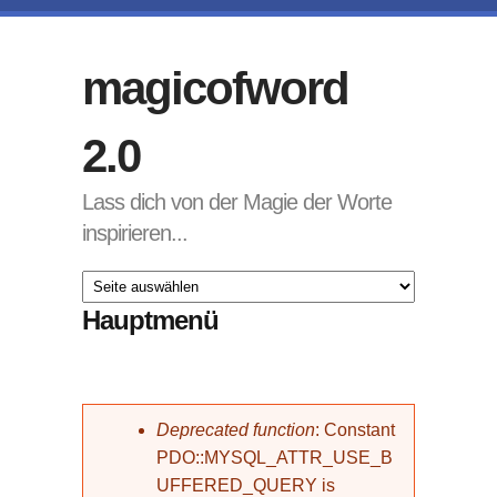
Direkt zum Inhalt
magicofword
2.0
Lass dich von der Magie der Worte
inspirieren...
Hauptmenü
Fehlermeldung
Deprecated function
: Constant
PDO::MYSQL_ATTR_USE_B
UFFERED_QUERY is