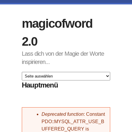
Direkt zum Inhalt
magicofword
2.0
Lass dich von der Magie der Worte
inspirieren...
Hauptmenü
Fehlermeldung
Deprecated function
: Constant
PDO::MYSQL_ATTR_USE_B
UFFERED_QUERY is