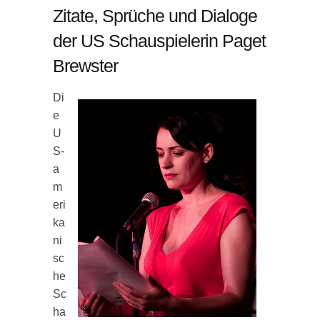
Zitate, Sprüche und Dialoge
der US Schauspielerin Paget
Brewster
Di
e
U
S-
a
m
eri
ka
ni
sc
he
Sc
ha