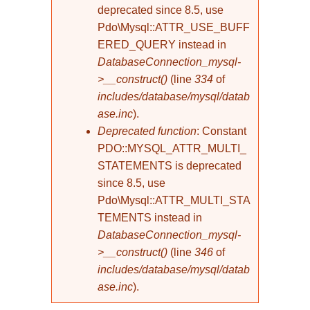
deprecated since 8.5, use
Pdo\Mysql::ATTR_USE_BUFF
ERED_QUERY instead in
DatabaseConnection_mysql-
>__construct()
(line
334
of
includes/database/mysql/datab
ase.inc
).
Deprecated function
: Constant
PDO::MYSQL_ATTR_MULTI_
STATEMENTS is deprecated
since 8.5, use
Pdo\Mysql::ATTR_MULTI_STA
TEMENTS instead in
DatabaseConnection_mysql-
>__construct()
(line
346
of
includes/database/mysql/datab
ase.inc
).