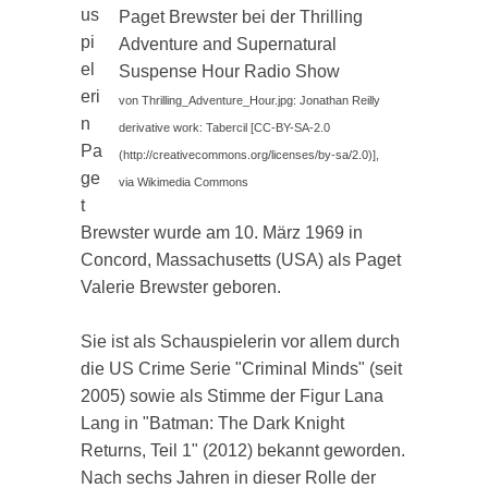
us
Paget Brewster bei der Thrilling
pi
Adventure and Supernatural
el
Suspense Hour Radio Show
eri
von Thrilling_Adventure_Hour.jpg: Jonathan Reilly
n
derivative work: Tabercil [CC-BY-SA-2.0
Pa
(http://creativecommons.org/licenses/by-sa/2.0)],
ge
via Wikimedia Commons
t
Brewster wurde am 10. März 1969 in
Concord, Massachusetts (USA) als Paget
Valerie Brewster geboren.
Sie ist als Schauspielerin vor allem durch
die US Crime Serie "Criminal Minds" (seit
2005) sowie als Stimme der Figur Lana
Lang in "Batman: The Dark Knight
Returns, Teil 1" (2012) bekannt geworden.
Nach sechs Jahren in dieser Rolle der