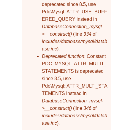
deprecated since 8.5, use
Pdo\Mysql::ATTR_USE_BUFF
ERED_QUERY instead in
DatabaseConnection_mysql-
>__construct()
(line
334
of
includes/database/mysql/datab
ase.inc
).
Deprecated function
: Constant
PDO::MYSQL_ATTR_MULTI_
STATEMENTS is deprecated
since 8.5, use
Pdo\Mysql::ATTR_MULTI_STA
TEMENTS instead in
DatabaseConnection_mysql-
>__construct()
(line
346
of
includes/database/mysql/datab
ase.inc
).