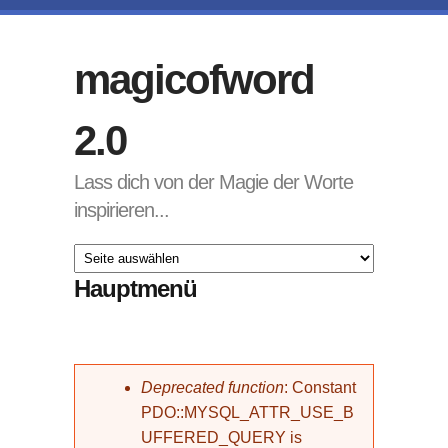
Direkt zum Inhalt
magicofword
2.0
Lass dich von der Magie der Worte
inspirieren...
Hauptmenü
Fehlermeldung
Deprecated function
: Constant
PDO::MYSQL_ATTR_USE_B
UFFERED_QUERY is