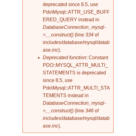
deprecated since 8.5, use
Pdo\Mysql::ATTR_USE_BUFF
ERED_QUERY instead in
DatabaseConnection_mysql-
>__construct()
(line
334
of
includes/database/mysql/datab
ase.inc
).
Deprecated function
: Constant
PDO::MYSQL_ATTR_MULTI_
STATEMENTS is deprecated
since 8.5, use
Pdo\Mysql::ATTR_MULTI_STA
TEMENTS instead in
DatabaseConnection_mysql-
>__construct()
(line
346
of
includes/database/mysql/datab
ase.inc
).