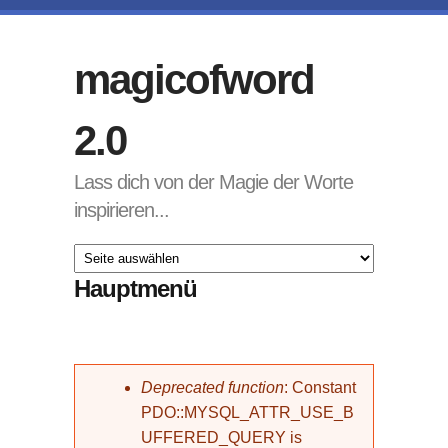
Direkt zum Inhalt
magicofword
2.0
Lass dich von der Magie der Worte
inspirieren...
Hauptmenü
Fehlermeldung
Deprecated function
: Constant
PDO::MYSQL_ATTR_USE_B
UFFERED_QUERY is