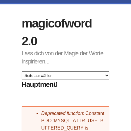
Direkt zum Inhalt
magicofword
2.0
Lass dich von der Magie der Worte
inspirieren...
Hauptmenü
Fehlermeldung
Deprecated function
: Constant
PDO::MYSQL_ATTR_USE_B
UFFERED_QUERY is