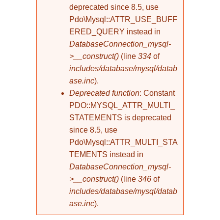
deprecated since 8.5, use
Pdo\Mysql::ATTR_USE_BUFF
ERED_QUERY instead in
DatabaseConnection_mysql-
>__construct()
(line
334
of
includes/database/mysql/datab
ase.inc
).
Deprecated function
: Constant
PDO::MYSQL_ATTR_MULTI_
STATEMENTS is deprecated
since 8.5, use
Pdo\Mysql::ATTR_MULTI_STA
TEMENTS instead in
DatabaseConnection_mysql-
>__construct()
(line
346
of
includes/database/mysql/datab
ase.inc
).