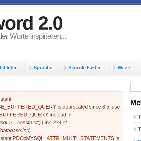
ord 2.0
er Worte inspirieren...
tilblüten
Sprüche
Skurrile Fakten
Witze
Su
stant
Meh
BUFFERED_QUERY is deprecated since 8.5, use
_BUFFERED_QUERY instead in
T
ql->__construct()
(line
334
of
T
/database.inc
).
onstant PDO::MYSQL_ATTR_MULTI_STATEMENTS is