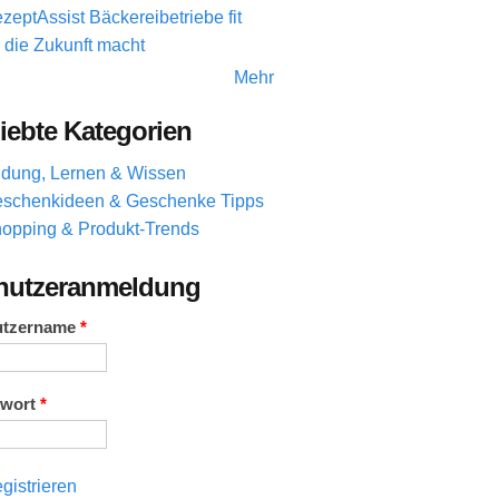
zeptAssist Bäckereibetriebe fit
r die Zukunft macht
Mehr
iebte Kategorien
ldung, Lernen & Wissen
schenkideen & Geschenke Tipps
opping & Produkt-Trends
nutzeranmeldung
utzername
*
swort
*
gistrieren