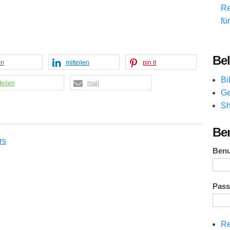
Re
fü
Bel
en
mitteilen
pin it
Bi
teilen
mail
Ge
Sh
Be
Ben
Pas
Re