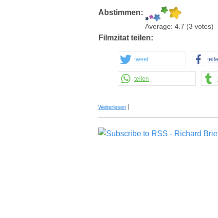
Abstimmen:
Average:
4.7
(
3
votes)
Filmzitat teilen:
tweet
teil
teilen
über Filmdialog aus "Peter Pan"
Weiterlesen