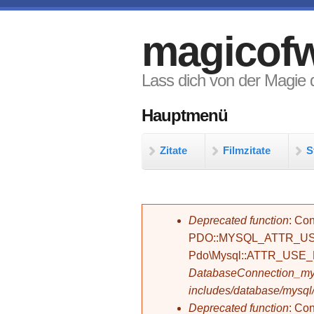
Direkt zum Inhalt
magicofw
Lass dich von der Magie d
Hauptmenü
Zitate
Filmzitate
S
Fehlermeldung
Deprecated function
: Con
PDO::MYSQL_ATTR_USE_
Pdo\Mysql::ATTR_USE
DatabaseConnection_mys
includes/database/mysql
Deprecated function
: C