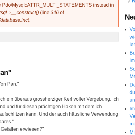
N
use Pdo\Mysql::ATTR_MULTI_STATEMENTS instead in
ql->__construct()
(line
346
of
Neu
/database.inc
).
Vo
wi
le
Bu
im
So
Pan"
Me
Von Pan."
De
du
ch ein überaus grossherziger Kerl voller Vergebung. Ich
un
nd und für diesen prächtigen Haken mit dem ich
Im
ufschlitzen kann. Und der auch häusliche Verwendung
Ve
ares."
me
Gefallen erwiesen?"
Mi