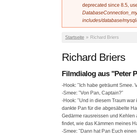
deprecated since 8.5, 
DatabaseConnection_mys
includes/database/mysql
Sie sind hier
Startseite
»
Richard Briers
Richard Briers
Filmdialog aus "Peter 
-Hook: "Ich habe geträumt Smee. 
-Smee: "Von Pan, Captain?"
-Hook: "Und in diesem Traum war i
dankte Pan für die abgesäbelte Ha
Gedärme rausreissen und Kehlen a
findet, wie das Kämmen meines Ha
-Smee: "Dann hat Pan Euch einen 