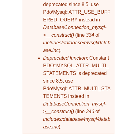
deprecated since 8.5, use
Pdo\Mysql::ATTR_USE_BUFF
ERED_QUERY instead in
DatabaseConnection_mysql-
>__construct()
(line
334
of
includes/database/mysql/datab
ase.inc
).
Deprecated function
: Constant
PDO::MYSQL_ATTR_MULTI_
STATEMENTS is deprecated
since 8.5, use
Pdo\Mysql::ATTR_MULTI_STA
TEMENTS instead in
DatabaseConnection_mysql-
>__construct()
(line
346
of
includes/database/mysql/datab
ase.inc
).