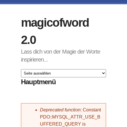
Direkt zum Inhalt
magicofword
2.0
Lass dich von der Magie der Worte
inspirieren...
Hauptmenü
Fehlermeldung
Deprecated function
: Constant
PDO::MYSQL_ATTR_USE_B
UFFERED_QUERY is