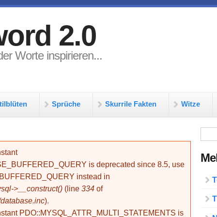
ord 2.0
er Worte inspirieren...
tilblüten
Sprüche
Skurrile Fakten
Witze
Su
stant
Meh
BUFFERED_QUERY is deprecated since 8.5, use
_BUFFERED_QUERY instead in
T
ql->__construct()
(line
334
of
T
/database.inc
).
onstant PDO::MYSQL_ATTR_MULTI_STATEMENTS is