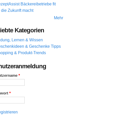
zeptAssist Bäckereibetriebe fit
r die Zukunft macht
Mehr
iebte Kategorien
ldung, Lernen & Wissen
schenkideen & Geschenke Tipps
opping & Produkt-Trends
nutzeranmeldung
utzername
*
swort
*
gistrieren