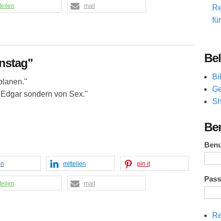
teilen
mail
Re
fü
Bel
instag"
Bi
planen."
Ge
e, Edgar sondern von Sex."
Sh
Be
Ben
en
mitteilen
pin it
Pas
teilen
mail
Re