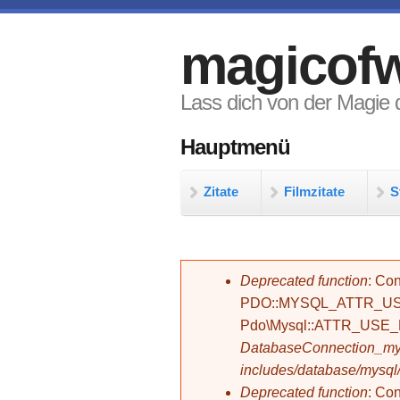
Direkt zum Inhalt
magicofw
Lass dich von der Magie d
Hauptmenü
Zitate
Filmzitate
S
Fehlermeldung
Deprecated function
: Con
PDO::MYSQL_ATTR_USE_
Pdo\Mysql::ATTR_USE
DatabaseConnection_mys
includes/database/mysql
Deprecated function
: C