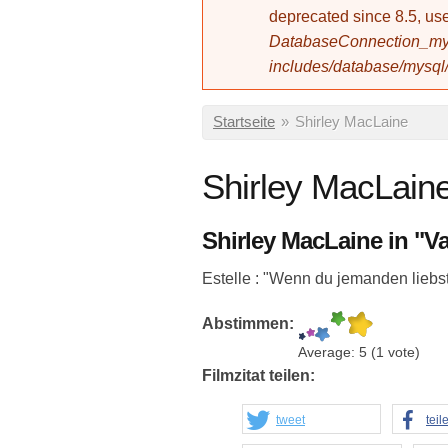
deprecated since 8.5, 
DatabaseConnection_mys
includes/database/mysql
Sie sind hier
Startseite
»
Shirley MacLaine
Shirley MacLain
Shirley MacLaine in "Va
Estelle : "Wenn du jemanden liebst,
Abstimmen:
Average:
5
(
1
vote)
Filmzitat teilen:
tweet
teil