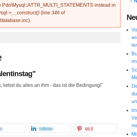
N
use Pdo\Mysql::ATTR_MULTI_STATEMENTS instead in
ql->__construct()
(line
346
of
Neu
/database.inc
).
Vo
wi
le
Bu
e
im
So
lentinstag"
Me
 liebst du alles an ihm - das ist die Bedingung!"
De
du
un
Im
Ve
me
en
mitteilen
pin it
Mi