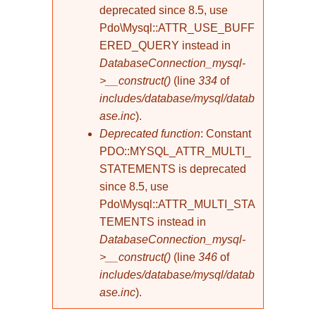
deprecated since 8.5, use
Pdo\Mysql::ATTR_USE_BUFF
ERED_QUERY instead in
DatabaseConnection_mysql-
>__construct()
(line
334
of
includes/database/mysql/datab
ase.inc
).
Deprecated function
: Constant
PDO::MYSQL_ATTR_MULTI_
STATEMENTS is deprecated
since 8.5, use
Pdo\Mysql::ATTR_MULTI_STA
TEMENTS instead in
DatabaseConnection_mysql-
>__construct()
(line
346
of
includes/database/mysql/datab
ase.inc
).