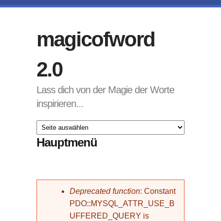
Direkt zum Inhalt
magicofword
2.0
Lass dich von der Magie der Worte
inspirieren...
Hauptmenü
Fehlermeldung
Deprecated function
: Constant
PDO::MYSQL_ATTR_USE_B
UFFERED_QUERY is