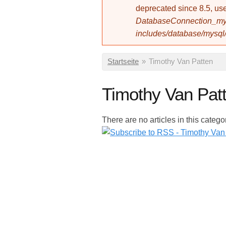
deprecated since 8.5, 
DatabaseConnection_mys
includes/database/mysql
Sie sind hier
Startseite
»
Timothy Van Patten
Timothy Van Pat
There are no articles in this catego