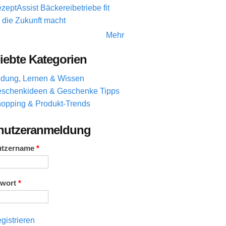
zeptAssist Bäckereibetriebe fit
r die Zukunft macht
Mehr
iebte Kategorien
ldung, Lernen & Wissen
schenkideen & Geschenke Tipps
opping & Produkt-Trends
nutzeranmeldung
utzername
*
swort
*
gistrieren