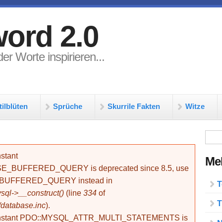
ord 2.0
er Worte inspirieren...
tilblüten
Sprüche
Skurrile Fakten
Witze
Su
stant
Meh
BUFFERED_QUERY is deprecated since 8.5, use
_BUFFERED_QUERY instead in
T
ql->__construct()
(line
334
of
T
/database.inc
).
onstant PDO::MYSQL_ATTR_MULTI_STATEMENTS is