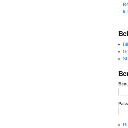
Re
fü
Bel
Bi
Ge
Sh
Be
Ben
Pas
Re