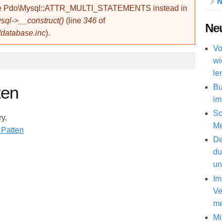
N
use Pdo\Mysql::ATTR_MULTI_STATEMENTS instead in
ql->__construct()
(line
346
of
Neu
/database.inc
).
Vo
wi
le
Bu
ten
im
So
ry.
Me
De
du
un
Im
Ve
me
Mi