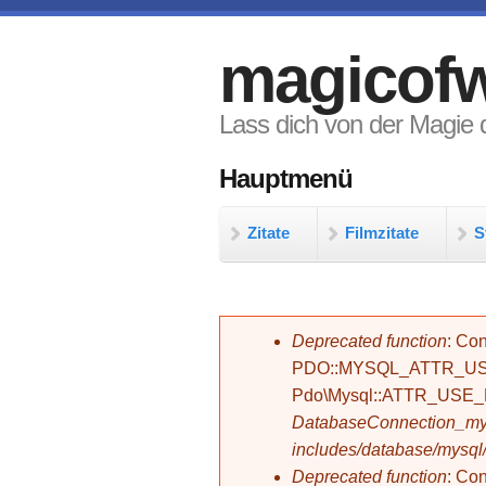
Direkt zum Inhalt
magicofw
Lass dich von der Magie d
Hauptmenü
Zitate
Filmzitate
S
Fehlermeldung
Deprecated function
: Con
PDO::MYSQL_ATTR_USE_
Pdo\Mysql::ATTR_USE
DatabaseConnection_mys
includes/database/mysql
Deprecated function
: C