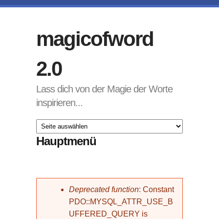
Direkt zum Inhalt
magicofword
2.0
Lass dich von der Magie der Worte
inspirieren...
Hauptmenü
Fehlermeldung
Deprecated function
: Constant
PDO::MYSQL_ATTR_USE_B
UFFERED_QUERY is