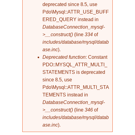
deprecated since 8.5, use
Pdo\Mysql::ATTR_USE_BUFF
ERED_QUERY instead in
DatabaseConnection_mysql-
>__construct()
(line
334
of
includes/database/mysql/datab
ase.inc
).
Deprecated function
: Constant
PDO::MYSQL_ATTR_MULTI_
STATEMENTS is deprecated
since 8.5, use
Pdo\Mysql::ATTR_MULTI_STA
TEMENTS instead in
DatabaseConnection_mysql-
>__construct()
(line
346
of
includes/database/mysql/datab
ase.inc
).