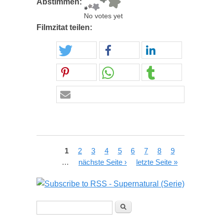
Abstimmen:
No votes yet
Filmzitat teilen:
Seiten
1
2
3
4
5
6
7
8
9
…
nächste Seite ›
letzte Seite »
Suchformular
Suche