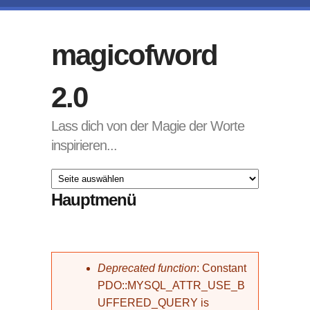
Direkt zum Inhalt
magicofword
2.0
Lass dich von der Magie der Worte
inspirieren...
Hauptmenü
Fehlermeldung
Deprecated function
: Constant
PDO::MYSQL_ATTR_USE_B
UFFERED_QUERY is