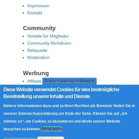
Impressum
Kontakt
Community
Vorteile für Mitglieder
Community Richtlinien
Netiquette
Moderation
Werbung
Affiliate Offenlegung
Datenschutzeinstellungen
Werben Sie auf MoW
Diese Website verwendet Cookies für eine bestmögliche
Bereitstellung unserer Inhalte und Dienste.
Social Media
Nähere Informationen dazu und zu Ihren Rechten als Benutzer finden Sie in
RSS Feed
unserer Datenschutzerklärung am Ende der Seite. Klicken Sie auf „Ich
Facebook
stimme zu“, um Cookies zu akzeptieren und direkt unsere Website
Twitter
Mehr Infos
besuchen zu können.