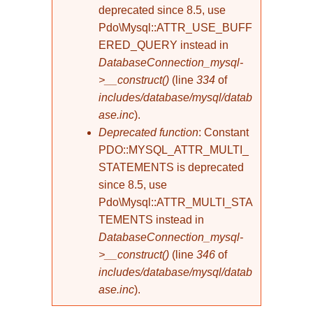
deprecated since 8.5, use
Pdo\Mysql::ATTR_USE_BUFF
ERED_QUERY instead in
DatabaseConnection_mysql-
>__construct()
(line
334
of
includes/database/mysql/datab
ase.inc
).
Deprecated function
: Constant
PDO::MYSQL_ATTR_MULTI_
STATEMENTS is deprecated
since 8.5, use
Pdo\Mysql::ATTR_MULTI_STA
TEMENTS instead in
DatabaseConnection_mysql-
>__construct()
(line
346
of
includes/database/mysql/datab
ase.inc
).