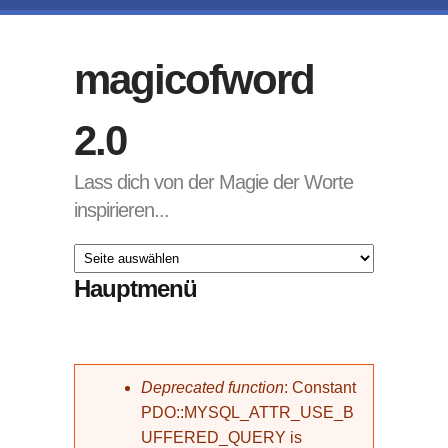
Direkt zum Inhalt
magicofword
2.0
Lass dich von der Magie der Worte
inspirieren...
Hauptmenü
Fehlermeldung
Deprecated function
: Constant
PDO::MYSQL_ATTR_USE_B
UFFERED_QUERY is