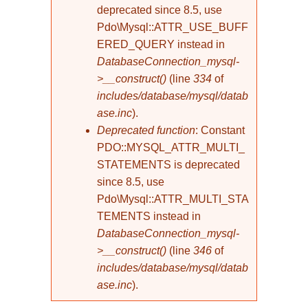
deprecated since 8.5, use
Pdo\Mysql::ATTR_USE_BUFF
ERED_QUERY instead in
DatabaseConnection_mysql-
>__construct()
(line
334
of
includes/database/mysql/datab
ase.inc
).
Deprecated function
: Constant
PDO::MYSQL_ATTR_MULTI_
STATEMENTS is deprecated
since 8.5, use
Pdo\Mysql::ATTR_MULTI_STA
TEMENTS instead in
DatabaseConnection_mysql-
>__construct()
(line
346
of
includes/database/mysql/datab
ase.inc
).