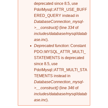
deprecated since 8.5, use
Pdo\Mysql::ATTR_USE_BUFF
ERED_QUERY instead in
DatabaseConnection_mysql-
>__construct()
(line
334
of
includes/database/mysql/datab
ase.inc
).
Deprecated function
: Constant
PDO::MYSQL_ATTR_MULTI_
STATEMENTS is deprecated
since 8.5, use
Pdo\Mysql::ATTR_MULTI_STA
TEMENTS instead in
DatabaseConnection_mysql-
>__construct()
(line
346
of
includes/database/mysql/datab
ase.inc
).