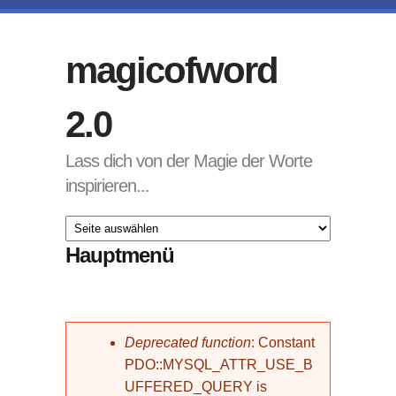
Direkt zum Inhalt
magicofword
2.0
Lass dich von der Magie der Worte
inspirieren...
Hauptmenü
Fehlermeldung
Deprecated function
: Constant
PDO::MYSQL_ATTR_USE_B
UFFERED_QUERY is