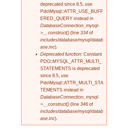
deprecated since 8.5, use
Pdo\Mysql::ATTR_USE_BUFF
ERED_QUERY instead in
DatabaseConnection_mysql-
>__construct()
(line
334
of
includes/database/mysql/datab
ase.inc
).
Deprecated function
: Constant
PDO::MYSQL_ATTR_MULTI_
STATEMENTS is deprecated
since 8.5, use
Pdo\Mysql::ATTR_MULTI_STA
TEMENTS instead in
DatabaseConnection_mysql-
>__construct()
(line
346
of
includes/database/mysql/datab
ase.inc
).