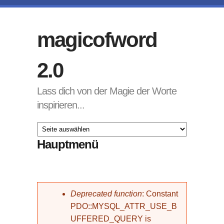
Direkt zum Inhalt
magicofword
2.0
Lass dich von der Magie der Worte
inspirieren...
Hauptmenü
Fehlermeldung
Deprecated function
: Constant
PDO::MYSQL_ATTR_USE_B
UFFERED_QUERY is