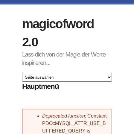
Direkt zum Inhalt
magicofword
2.0
Lass dich von der Magie der Worte
inspirieren...
Hauptmenü
Fehlermeldung
Deprecated function
: Constant
PDO::MYSQL_ATTR_USE_B
UFFERED_QUERY is