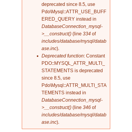
deprecated since 8.5, use
Pdo\Mysql::ATTR_USE_BUFF
ERED_QUERY instead in
DatabaseConnection_mysql-
>__construct()
(line
334
of
includes/database/mysql/datab
ase.inc
).
Deprecated function
: Constant
PDO::MYSQL_ATTR_MULTI_
STATEMENTS is deprecated
since 8.5, use
Pdo\Mysql::ATTR_MULTI_STA
TEMENTS instead in
DatabaseConnection_mysql-
>__construct()
(line
346
of
includes/database/mysql/datab
ase.inc
).