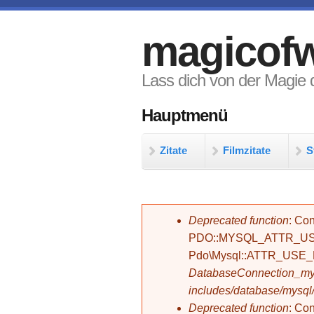
Direkt zum Inhalt
magicofw
Lass dich von der Magie d
Hauptmenü
Zitate
Filmzitate
S
Fehlermeldung
Deprecated function
: Con
PDO::MYSQL_ATTR_USE_
Pdo\Mysql::ATTR_USE
DatabaseConnection_mys
includes/database/mysql
Deprecated function
: C