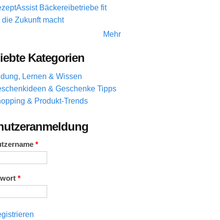
zeptAssist Bäckereibetriebe fit
r die Zukunft macht
Mehr
iebte Kategorien
ldung, Lernen & Wissen
schenkideen & Geschenke Tipps
opping & Produkt-Trends
nutzeranmeldung
utzername
*
swort
*
gistrieren