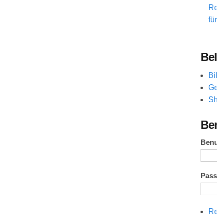
Re
fü
Bel
Bi
Ge
Sh
Be
Ben
Pas
Re