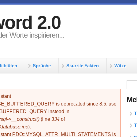
ord 2.0
er Worte inspirieren...
tilblüten
Sprüche
Skurrile Fakten
Witze
Su
stant
Meh
BUFFERED_QUERY is deprecated since 8.5, use
_BUFFERED_QUERY instead in
T
ql->__construct()
(line
334
of
T
/database.inc
).
onstant PDO::MYSQL_ATTR_MULTI_STATEMENTS is