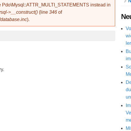
N
use Pdo\Mysql::ATTR_MULTI_STATEMENTS instead in
ql->__construct()
(line
346
of
Neu
/database.inc
).
Vo
wi
le
Bu
im
So
ry.
Me
De
du
un
Im
Ve
me
Mi