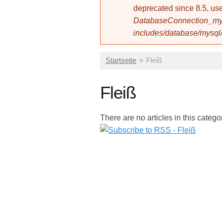
deprecated since 8.5, 
DatabaseConnection_mys
includes/database/mysql
Sie sind hier
Startseite
»
Fleiß
Fleiß
There are no articles in this catego