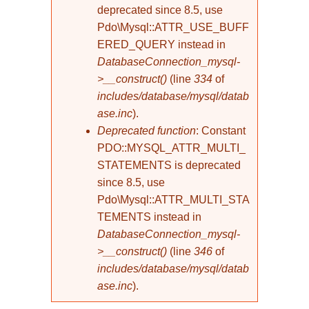
deprecated since 8.5, use
Pdo\Mysql::ATTR_USE_BUFF
ERED_QUERY instead in
DatabaseConnection_mysql-
>__construct()
(line
334
of
includes/database/mysql/datab
ase.inc
).
Deprecated function
: Constant
PDO::MYSQL_ATTR_MULTI_
STATEMENTS is deprecated
since 8.5, use
Pdo\Mysql::ATTR_MULTI_STA
TEMENTS instead in
DatabaseConnection_mysql-
>__construct()
(line
346
of
includes/database/mysql/datab
ase.inc
).