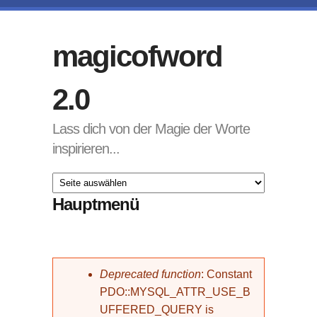
Direkt zum Inhalt
magicofword
2.0
Lass dich von der Magie der Worte
inspirieren...
Hauptmenü
Fehlermeldung
Deprecated function
: Constant
PDO::MYSQL_ATTR_USE_B
UFFERED_QUERY is