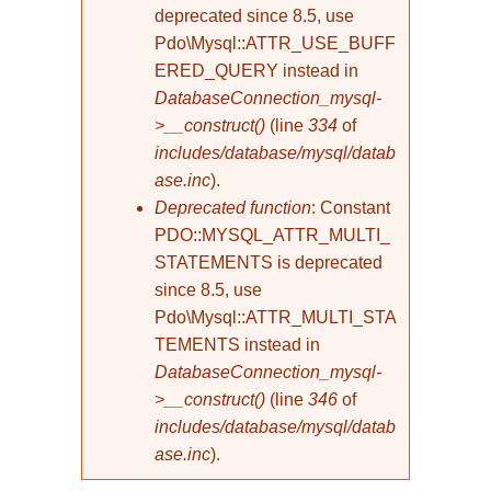
deprecated since 8.5, use
Pdo\Mysql::ATTR_USE_BUFF
ERED_QUERY instead in
DatabaseConnection_mysql-
>__construct()
(line
334
of
includes/database/mysql/datab
ase.inc
).
Deprecated function
: Constant
PDO::MYSQL_ATTR_MULTI_
STATEMENTS is deprecated
since 8.5, use
Pdo\Mysql::ATTR_MULTI_STA
TEMENTS instead in
DatabaseConnection_mysql-
>__construct()
(line
346
of
includes/database/mysql/datab
ase.inc
).