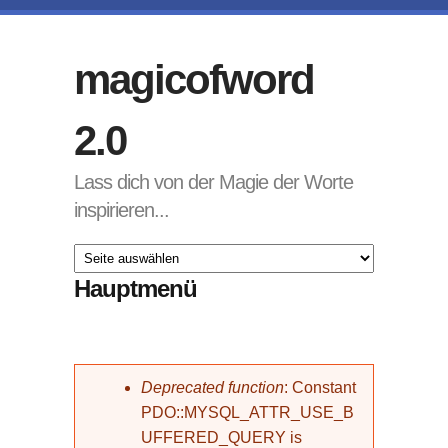
Direkt zum Inhalt
magicofword
2.0
Lass dich von der Magie der Worte
inspirieren...
Hauptmenü
Fehlermeldung
Deprecated function
: Constant
PDO::MYSQL_ATTR_USE_B
UFFERED_QUERY is