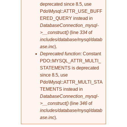
deprecated since 8.5, use
Pdo\Mysql::ATTR_USE_BUFF
ERED_QUERY instead in
DatabaseConnection_mysql-
>__construct()
(line
334
of
includes/database/mysql/datab
ase.inc
).
Deprecated function
: Constant
PDO::MYSQL_ATTR_MULTI_
STATEMENTS is deprecated
since 8.5, use
Pdo\Mysql::ATTR_MULTI_STA
TEMENTS instead in
DatabaseConnection_mysql-
>__construct()
(line
346
of
includes/database/mysql/datab
ase.inc
).