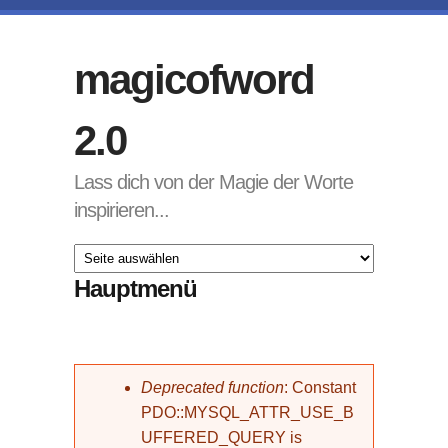
Direkt zum Inhalt
magicofword
2.0
Lass dich von der Magie der Worte
inspirieren...
Hauptmenü
Fehlermeldung
Deprecated function
: Constant
PDO::MYSQL_ATTR_USE_B
UFFERED_QUERY is