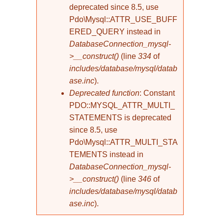
deprecated since 8.5, use
Pdo\Mysql::ATTR_USE_BUFF
ERED_QUERY instead in
DatabaseConnection_mysql-
>__construct()
(line
334
of
includes/database/mysql/datab
ase.inc
).
Deprecated function
: Constant
PDO::MYSQL_ATTR_MULTI_
STATEMENTS is deprecated
since 8.5, use
Pdo\Mysql::ATTR_MULTI_STA
TEMENTS instead in
DatabaseConnection_mysql-
>__construct()
(line
346
of
includes/database/mysql/datab
ase.inc
).