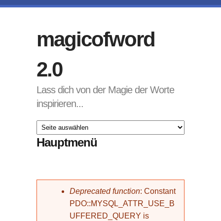
Direkt zum Inhalt
magicofword
2.0
Lass dich von der Magie der Worte
inspirieren...
Hauptmenü
Fehlermeldung
Deprecated function
: Constant
PDO::MYSQL_ATTR_USE_B
UFFERED_QUERY is