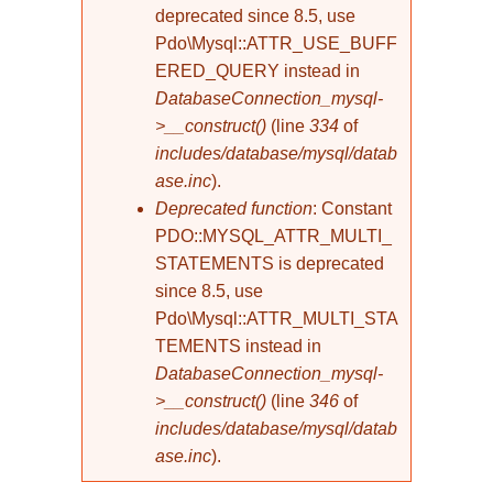
deprecated since 8.5, use
Pdo\Mysql::ATTR_USE_BUFF
ERED_QUERY instead in
DatabaseConnection_mysql-
>__construct()
(line
334
of
includes/database/mysql/datab
ase.inc
).
Deprecated function
: Constant
PDO::MYSQL_ATTR_MULTI_
STATEMENTS is deprecated
since 8.5, use
Pdo\Mysql::ATTR_MULTI_STA
TEMENTS instead in
DatabaseConnection_mysql-
>__construct()
(line
346
of
includes/database/mysql/datab
ase.inc
).