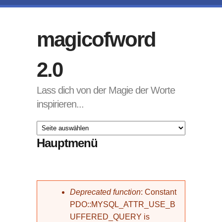
Direkt zum Inhalt
magicofword
2.0
Lass dich von der Magie der Worte
inspirieren...
Hauptmenü
Fehlermeldung
Deprecated function
: Constant
PDO::MYSQL_ATTR_USE_B
UFFERED_QUERY is