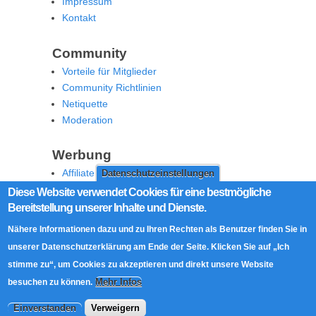
Impressum
Kontakt
Community
Vorteile für Mitglieder
Community Richtlinien
Netiquette
Moderation
Werbung
Affiliate Offenlegung
Datenschutzeinstellungen
Werben Sie auf MoW
Diese Website verwendet Cookies für eine bestmögliche
Bereitstellung unserer Inhalte und Dienste.
Social Media
Nähere Informationen dazu und zu Ihren Rechten als Benutzer finden Sie in
RSS Feed
unserer Datenschutzerklärung am Ende der Seite. Klicken Sie auf „Ich
Facebook
stimme zu“, um Cookies zu akzeptieren und direkt unsere Website
Twitter
Mehr Infos
besuchen zu können.
Einverstanden
Verweigern