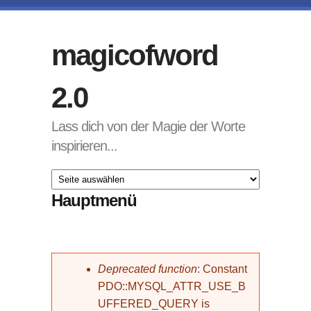
Direkt zum Inhalt
magicofword
2.0
Lass dich von der Magie der Worte
inspirieren...
Hauptmenü
Fehlermeldung
Deprecated function
: Constant
PDO::MYSQL_ATTR_USE_B
UFFERED_QUERY is