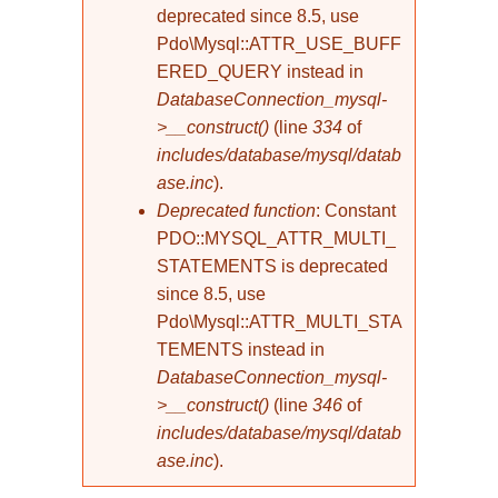
deprecated since 8.5, use
Pdo\Mysql::ATTR_USE_BUFF
ERED_QUERY instead in
DatabaseConnection_mysql-
>__construct()
(line
334
of
includes/database/mysql/datab
ase.inc
).
Deprecated function
: Constant
PDO::MYSQL_ATTR_MULTI_
STATEMENTS is deprecated
since 8.5, use
Pdo\Mysql::ATTR_MULTI_STA
TEMENTS instead in
DatabaseConnection_mysql-
>__construct()
(line
346
of
includes/database/mysql/datab
ase.inc
).