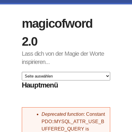
Direkt zum Inhalt
magicofword
2.0
Lass dich von der Magie der Worte
inspirieren...
Hauptmenü
Fehlermeldung
Deprecated function
: Constant
PDO::MYSQL_ATTR_USE_B
UFFERED_QUERY is