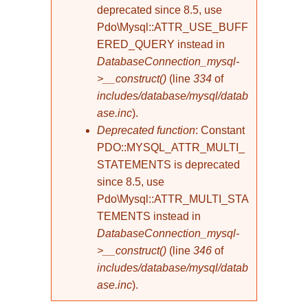
deprecated since 8.5, use
Pdo\Mysql::ATTR_USE_BUFF
ERED_QUERY instead in
DatabaseConnection_mysql-
>__construct()
(line
334
of
includes/database/mysql/datab
ase.inc
).
Deprecated function
: Constant
PDO::MYSQL_ATTR_MULTI_
STATEMENTS is deprecated
since 8.5, use
Pdo\Mysql::ATTR_MULTI_STA
TEMENTS instead in
DatabaseConnection_mysql-
>__construct()
(line
346
of
includes/database/mysql/datab
ase.inc
).