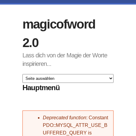
Direkt zum Inhalt
magicofword
2.0
Lass dich von der Magie der Worte
inspirieren...
Hauptmenü
Fehlermeldung
Deprecated function
: Constant
PDO::MYSQL_ATTR_USE_B
UFFERED_QUERY is