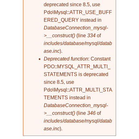
deprecated since 8.5, use
Pdo\Mysql::ATTR_USE_BUFF
ERED_QUERY instead in
DatabaseConnection_mysql-
>__construct()
(line
334
of
includes/database/mysql/datab
ase.inc
).
Deprecated function
: Constant
PDO::MYSQL_ATTR_MULTI_
STATEMENTS is deprecated
since 8.5, use
Pdo\Mysql::ATTR_MULTI_STA
TEMENTS instead in
DatabaseConnection_mysql-
>__construct()
(line
346
of
includes/database/mysql/datab
ase.inc
).