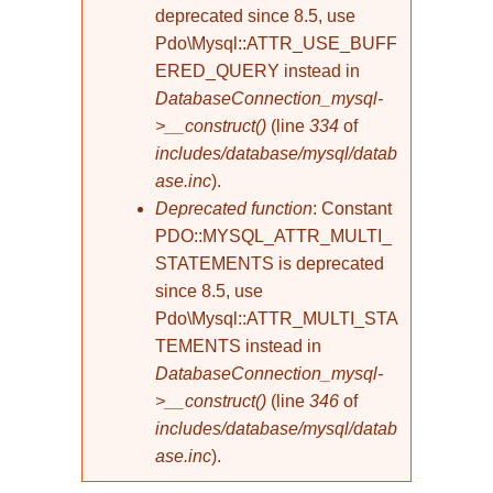
deprecated since 8.5, use
Pdo\Mysql::ATTR_USE_BUFF
ERED_QUERY instead in
DatabaseConnection_mysql-
>__construct()
(line
334
of
includes/database/mysql/datab
ase.inc
).
Deprecated function
: Constant
PDO::MYSQL_ATTR_MULTI_
STATEMENTS is deprecated
since 8.5, use
Pdo\Mysql::ATTR_MULTI_STA
TEMENTS instead in
DatabaseConnection_mysql-
>__construct()
(line
346
of
includes/database/mysql/datab
ase.inc
).