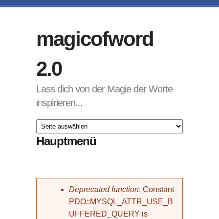
Direkt zum Inhalt
magicofword
2.0
Lass dich von der Magie der Worte
inspirieren...
Hauptmenü
Fehlermeldung
Deprecated function
: Constant
PDO::MYSQL_ATTR_USE_B
UFFERED_QUERY is