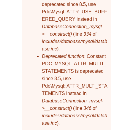
deprecated since 8.5, use
Pdo\Mysql::ATTR_USE_BUFF
ERED_QUERY instead in
DatabaseConnection_mysql-
>__construct()
(line
334
of
includes/database/mysql/datab
ase.inc
).
Deprecated function
: Constant
PDO::MYSQL_ATTR_MULTI_
STATEMENTS is deprecated
since 8.5, use
Pdo\Mysql::ATTR_MULTI_STA
TEMENTS instead in
DatabaseConnection_mysql-
>__construct()
(line
346
of
includes/database/mysql/datab
ase.inc
).