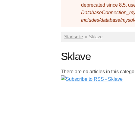
deprecated since 8.5, 
DatabaseConnection_mys
includes/database/mysql
Sie sind hier
Startseite
»
Sklave
Sklave
There are no articles in this catego