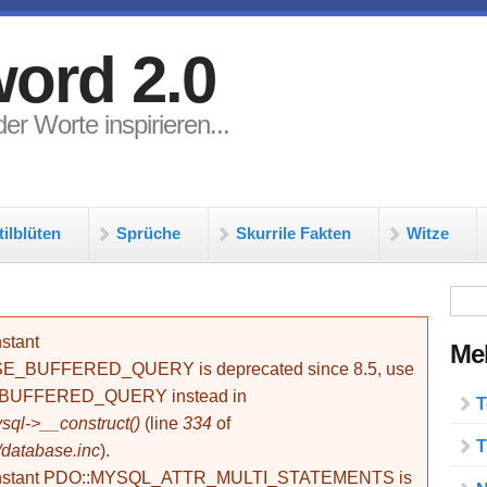
ord 2.0
er Worte inspirieren...
tilblüten
Sprüche
Skurrile Fakten
Witze
Su
stant
Meh
BUFFERED_QUERY is deprecated since 8.5, use
_BUFFERED_QUERY instead in
T
ql->__construct()
(line
334
of
T
/database.inc
).
onstant PDO::MYSQL_ATTR_MULTI_STATEMENTS is