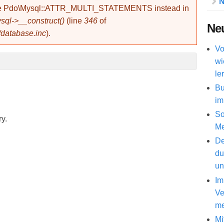
N
use Pdo\Mysql::ATTR_MULTI_STATEMENTS instead in
ql->__construct()
(line
346
of
Neu
/database.inc
).
Vo
wi
le
Bu
im
So
ry.
Me
De
du
un
Im
Ve
me
Mi