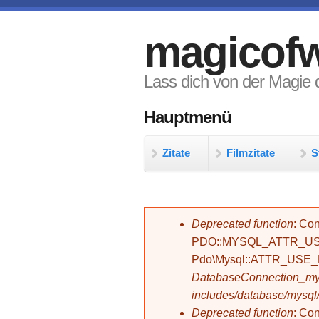
Direkt zum Inhalt
magicofw
Lass dich von der Magie d
Hauptmenü
Zitate
Filmzitate
S
Fehlermeldung
Deprecated function
: Con
PDO::MYSQL_ATTR_USE_
Pdo\Mysql::ATTR_USE
DatabaseConnection_mys
includes/database/mysql
Deprecated function
: C