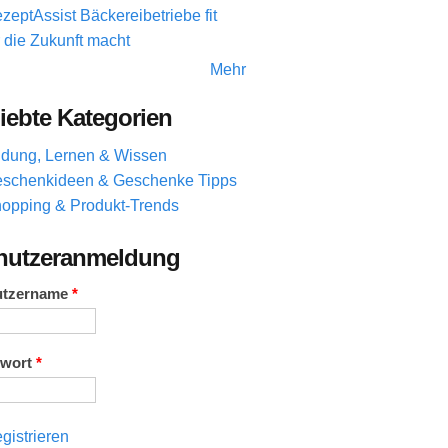
zeptAssist Bäckereibetriebe fit
r die Zukunft macht
Mehr
iebte Kategorien
ldung, Lernen & Wissen
schenkideen & Geschenke Tipps
opping & Produkt-Trends
nutzeranmeldung
utzername
*
swort
*
gistrieren