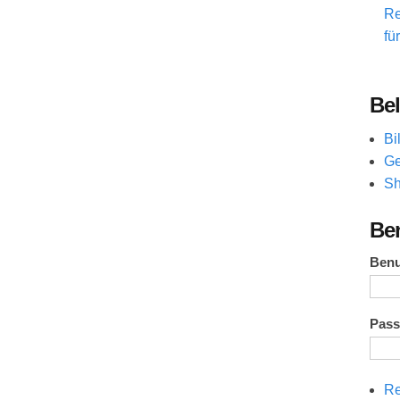
Re
fü
Bel
Bi
Ge
Sh
Be
Ben
Pas
Re