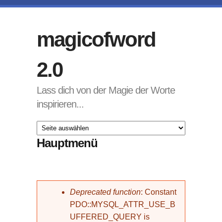
Direkt zum Inhalt
magicofword
2.0
Lass dich von der Magie der Worte
inspirieren...
Hauptmenü
Fehlermeldung
Deprecated function
: Constant
PDO::MYSQL_ATTR_USE_B
UFFERED_QUERY is