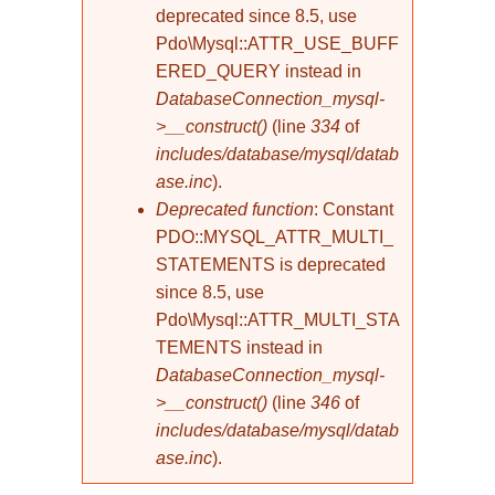
deprecated since 8.5, use
Pdo\Mysql::ATTR_USE_BUFF
ERED_QUERY instead in
DatabaseConnection_mysql-
>__construct()
(line
334
of
includes/database/mysql/datab
ase.inc
).
Deprecated function
: Constant
PDO::MYSQL_ATTR_MULTI_
STATEMENTS is deprecated
since 8.5, use
Pdo\Mysql::ATTR_MULTI_STA
TEMENTS instead in
DatabaseConnection_mysql-
>__construct()
(line
346
of
includes/database/mysql/datab
ase.inc
).