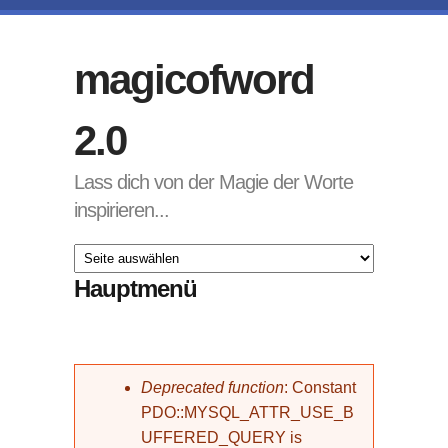
Direkt zum Inhalt
magicofword
2.0
Lass dich von der Magie der Worte
inspirieren...
Hauptmenü
Fehlermeldung
Deprecated function
: Constant
PDO::MYSQL_ATTR_USE_B
UFFERED_QUERY is