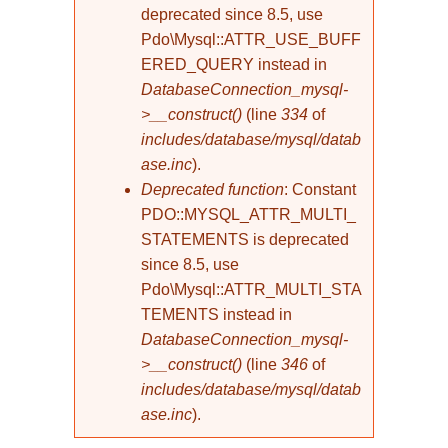
deprecated since 8.5, use
Pdo\Mysql::ATTR_USE_BUFF
ERED_QUERY instead in
DatabaseConnection_mysql-
>__construct()
(line
334
of
includes/database/mysql/datab
ase.inc
).
Deprecated function
: Constant
PDO::MYSQL_ATTR_MULTI_
STATEMENTS is deprecated
since 8.5, use
Pdo\Mysql::ATTR_MULTI_STA
TEMENTS instead in
DatabaseConnection_mysql-
>__construct()
(line
346
of
includes/database/mysql/datab
ase.inc
).