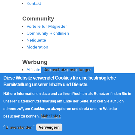
Kontakt
Community
Vorteile für Mitglieder
Community Richtlinien
Netiquette
Moderation
Werbung
Affiliate Offenlegung
Datenschutzeinstellungen
Werben Sie auf MoW
Diese Website verwendet Cookies für eine bestmögliche
Bereitstellung unserer Inhalte und Dienste.
Social Media
Nähere Informationen dazu und zu Ihren Rechten als Benutzer finden Sie in
RSS Feed
unserer Datenschutzerklärung am Ende der Seite. Klicken Sie auf „Ich
Facebook
stimme zu“, um Cookies zu akzeptieren und direkt unsere Website
Twitter
Mehr Infos
besuchen zu können.
Einverstanden
Verweigern