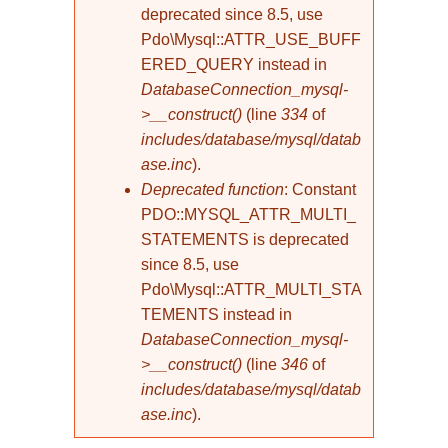
deprecated since 8.5, use
Pdo\Mysql::ATTR_USE_BUFF
ERED_QUERY instead in
DatabaseConnection_mysql-
>__construct()
(line
334
of
includes/database/mysql/datab
ase.inc
).
Deprecated function
: Constant
PDO::MYSQL_ATTR_MULTI_
STATEMENTS is deprecated
since 8.5, use
Pdo\Mysql::ATTR_MULTI_STA
TEMENTS instead in
DatabaseConnection_mysql-
>__construct()
(line
346
of
includes/database/mysql/datab
ase.inc
).