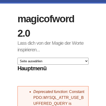
Direkt zum Inhalt
magicofword
2.0
Lass dich von der Magie der Worte
inspirieren...
Hauptmenü
Fehlermeldung
Deprecated function
: Constant
PDO::MYSQL_ATTR_USE_B
UFFERED_QUERY is