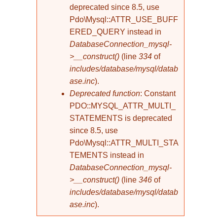
deprecated since 8.5, use
Pdo\Mysql::ATTR_USE_BUFF
ERED_QUERY instead in
DatabaseConnection_mysql-
>__construct()
(line
334
of
includes/database/mysql/datab
ase.inc
).
Deprecated function
: Constant
PDO::MYSQL_ATTR_MULTI_
STATEMENTS is deprecated
since 8.5, use
Pdo\Mysql::ATTR_MULTI_STA
TEMENTS instead in
DatabaseConnection_mysql-
>__construct()
(line
346
of
includes/database/mysql/datab
ase.inc
).