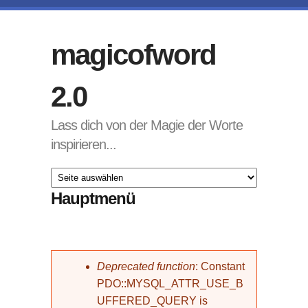
Direkt zum Inhalt
magicofword
2.0
Lass dich von der Magie der Worte
inspirieren...
Hauptmenü
Fehlermeldung
Deprecated function
: Constant
PDO::MYSQL_ATTR_USE_B
UFFERED_QUERY is