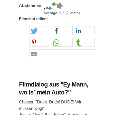
Abstimmen:
Average:
3.3
(
7
votes)
Filmzitat teilen:
Filmdialog aus "Ey Mann,
wo is` mein Auto?"
Chester: "Dude. Dude! DUDE! Wir
müssen weg!"
Jesse: "Was? Bist du irre? Hier ist ein