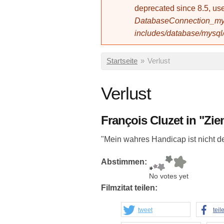
deprecated since 8.5, 
DatabaseConnection_mys
includes/database/mysql
Sie sind hier
Startseite
»
Verlust
Verlust
François Cluzet in "Zi
"Mein wahres Handicap ist nicht der
Abstimmen:
No votes yet
Filmzitat teilen:
tweet
teil