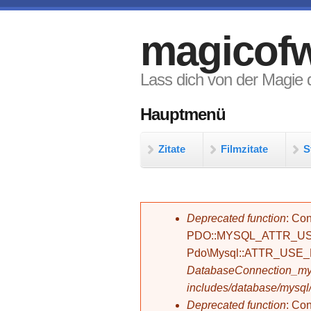
Direkt zum Inhalt
magicofw
Lass dich von der Magie d
Hauptmenü
Zitate
Filmzitate
S
Fehlermeldung
Deprecated function
: Con
PDO::MYSQL_ATTR_USE_
Pdo\Mysql::ATTR_USE
DatabaseConnection_mys
includes/database/mysql
Deprecated function
: C