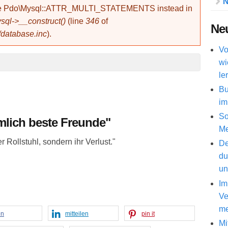
N
use Pdo\Mysql::ATTR_MULTI_STATEMENTS instead in
ql->__construct()
(line
346
of
Neu
/database.inc
).
Vo
wi
le
Bu
im
So
emlich beste Freunde"
Me
 Rollstuhl, sondern ihr Verlust."
De
du
un
Im
Ve
me
en
mitteilen
pin it
Mi