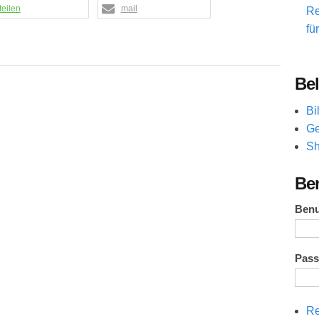
teilen
mail
Re
fü
Bel
Bi
Ge
Sh
Be
Ben
Pas
Re