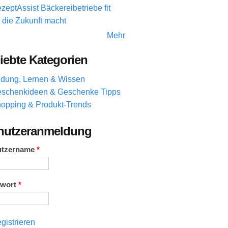
zeptAssist Bäckereibetriebe fit
r die Zukunft macht
Mehr
iebte Kategorien
ldung, Lernen & Wissen
schenkideen & Geschenke Tipps
opping & Produkt-Trends
nutzeranmeldung
utzername
*
swort
*
gistrieren