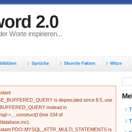
ord 2.0
er Worte inspirieren...
tilblüten
Sprüche
Skurrile Fakten
Witze
Su
stant
Meh
BUFFERED_QUERY is deprecated since 8.5, use
_BUFFERED_QUERY instead in
T
ql->__construct()
(line
334
of
T
/database.inc
).
onstant PDO::MYSQL_ATTR_MULTI_STATEMENTS is