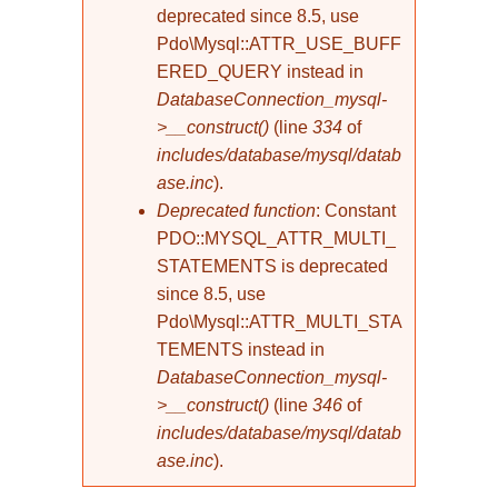
deprecated since 8.5, use
Pdo\Mysql::ATTR_USE_BUFF
ERED_QUERY instead in
DatabaseConnection_mysql-
>__construct()
(line
334
of
includes/database/mysql/datab
ase.inc
).
Deprecated function
: Constant
PDO::MYSQL_ATTR_MULTI_
STATEMENTS is deprecated
since 8.5, use
Pdo\Mysql::ATTR_MULTI_STA
TEMENTS instead in
DatabaseConnection_mysql-
>__construct()
(line
346
of
includes/database/mysql/datab
ase.inc
).