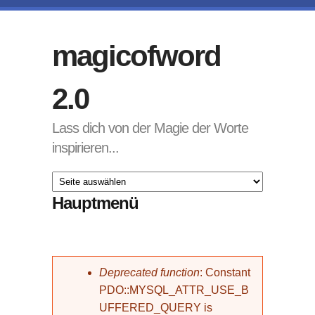
Direkt zum Inhalt
magicofword
2.0
Lass dich von der Magie der Worte
inspirieren...
Hauptmenü
Fehlermeldung
Deprecated function
: Constant
PDO::MYSQL_ATTR_USE_B
UFFERED_QUERY is