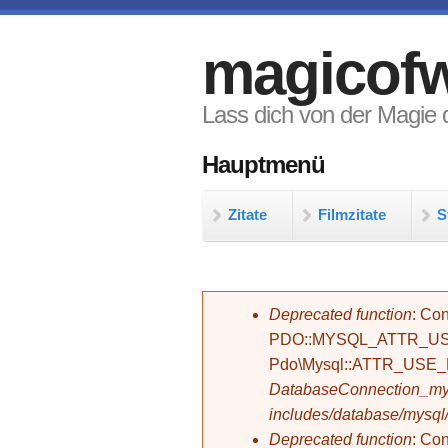
Direkt zum Inhalt
magicofw
Lass dich von der Magie d
Hauptmenü
Zitate
Filmzitate
S
Fehlermeldung
Deprecated function
: Con
PDO::MYSQL_ATTR_USE_
Pdo\Mysql::ATTR_USE
DatabaseConnection_mys
includes/database/mysql
Deprecated function
: C