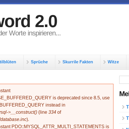
ord 2.0
er Worte inspirieren...
tilblüten
Sprüche
Skurrile Fakten
Witze
Su
stant
Meh
BUFFERED_QUERY is deprecated since 8.5, use
_BUFFERED_QUERY instead in
T
ql->__construct()
(line
334
of
T
/database.inc
).
onstant PDO::MYSQL_ATTR_MULTI_STATEMENTS is