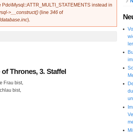
N
use Pdo\Mysql::ATTR_MULTI_STATEMENTS instead in
ql->__construct()
(line
346
of
Neu
/database.inc
).
Vo
wi
le
Bu
im
So
f Thrones, 3. Staffel
Me
e Frau bist,
De
chlau bist,
du
un
Im
Ve
me
Mi