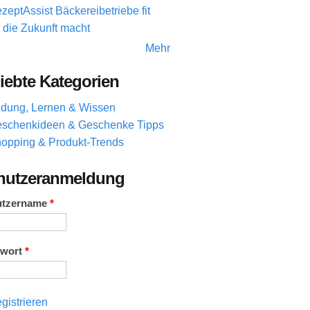
zeptAssist Bäckereibetriebe fit
r die Zukunft macht
Mehr
iebte Kategorien
ldung, Lernen & Wissen
schenkideen & Geschenke Tipps
opping & Produkt-Trends
nutzeranmeldung
utzername
*
swort
*
gistrieren