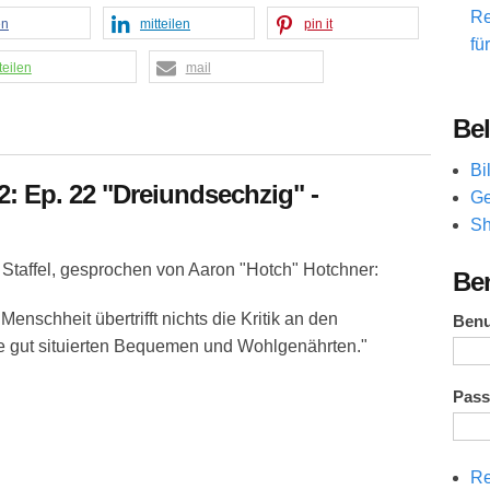
Re
en
mitteilen
pin it
fü
teilen
mail
Bel
Bi
 2: Ep. 22 "Dreiundsechzig" -
Ge
Sh
 Staffel, gesprochen von Aaron "Hotch" Hotchner:
Be
Menschheit übertrifft nichts die Kritik an den
Ben
 gut situierten Bequemen und Wohlgenährten."
Pas
Re