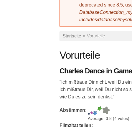
deprecated since 8.5, 
DatabaseConnection_mys
includes/database/mysql
Sie sind hier
Startseite
»
Vorurteile
Vorurteile
Charles Dance in Game o
"Ich mißtraue Dir nicht, weil Du ein
ich mißtraue Dir, weil Du nicht so s
wie Du es zu sein denkst."
Abstimmen:
Average:
3.8
(
4
votes)
Filmzitat teilen: