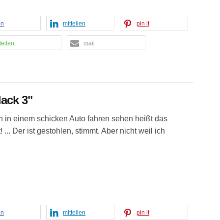
en
mitteilen
pin it
teilen
mail
lack 3"
 in einem schicken Auto fahren sehen heißt das
 ... Der ist gestohlen, stimmt. Aber nicht weil ich
en
mitteilen
pin it