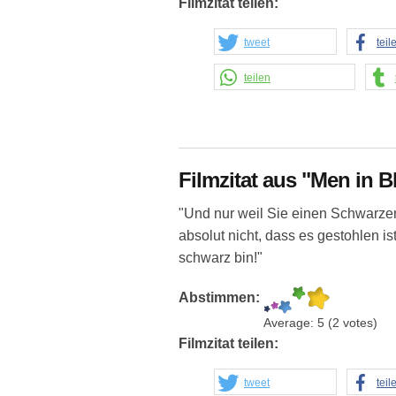
Filmzitat teilen:
tweet
teil
teilen
Filmzitat aus "Men in B
"Und nur weil Sie einen Schwarzen
absolut nicht, dass es gestohlen ist!
schwarz bin!"
Abstimmen:
Average:
5
(
2
votes)
Filmzitat teilen:
tweet
teil