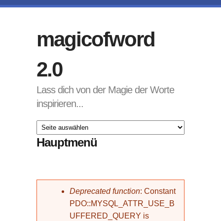
Direkt zum Inhalt
magicofword
2.0
Lass dich von der Magie der Worte
inspirieren...
Hauptmenü
Fehlermeldung
Deprecated function
: Constant
PDO::MYSQL_ATTR_USE_B
UFFERED_QUERY is