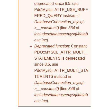
deprecated since 8.5, use
Pdo\Mysql::ATTR_USE_BUFF
ERED_QUERY instead in
DatabaseConnection_mysql-
>__construct()
(line
334
of
includes/database/mysql/datab
ase.inc
).
Deprecated function
: Constant
PDO::MYSQL_ATTR_MULTI_
STATEMENTS is deprecated
since 8.5, use
Pdo\Mysql::ATTR_MULTI_STA
TEMENTS instead in
DatabaseConnection_mysql-
>__construct()
(line
346
of
includes/database/mysql/datab
ase.inc
).