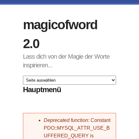
Direkt zum Inhalt
magicofword
2.0
Lass dich von der Magie der Worte
inspirieren...
Hauptmenü
Fehlermeldung
Deprecated function
: Constant
PDO::MYSQL_ATTR_USE_B
UFFERED_QUERY is