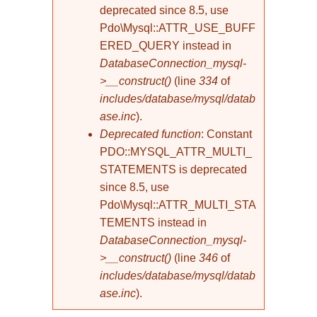
deprecated since 8.5, use
Pdo\Mysql::ATTR_USE_BUFF
ERED_QUERY instead in
DatabaseConnection_mysql-
>__construct()
(line
334
of
includes/database/mysql/datab
ase.inc
).
Deprecated function
: Constant
PDO::MYSQL_ATTR_MULTI_
STATEMENTS is deprecated
since 8.5, use
Pdo\Mysql::ATTR_MULTI_STA
TEMENTS instead in
DatabaseConnection_mysql-
>__construct()
(line
346
of
includes/database/mysql/datab
ase.inc
).