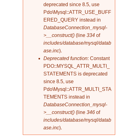
deprecated since 8.5, use
Pdo\Mysql::ATTR_USE_BUFF
ERED_QUERY instead in
DatabaseConnection_mysql-
>__construct()
(line
334
of
includes/database/mysql/datab
ase.inc
).
Deprecated function
: Constant
PDO::MYSQL_ATTR_MULTI_
STATEMENTS is deprecated
since 8.5, use
Pdo\Mysql::ATTR_MULTI_STA
TEMENTS instead in
DatabaseConnection_mysql-
>__construct()
(line
346
of
includes/database/mysql/datab
ase.inc
).