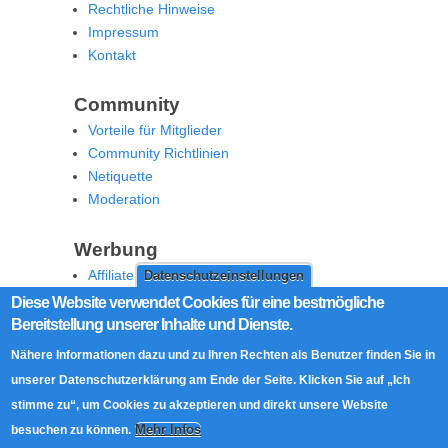
Rechtliche Hinweise
Impressum
Kontakt
Community
Vorteile für Mitglieder
Community Richtlinien
Netiquette
Moderation
Werbung
Affiliate Offenlegung
Datenschutzeinstellungen
Werben Sie auf MoW
Diese Website verwendet Cookies für eine bestmögliche
Bereitstellung unserer Inhalte und Dienste.
Social Media
Nähere Informationen dazu und zu Ihren Rechten als Benutzer finden Sie in
RSS Feed
unserer Datenschutzerklärung am Ende der Seite. Klicken Sie auf „Ich
Facebook
stimme zu“, um Cookies zu akzeptieren und direkt unsere Website
Twitter
Mehr Infos
besuchen zu können.