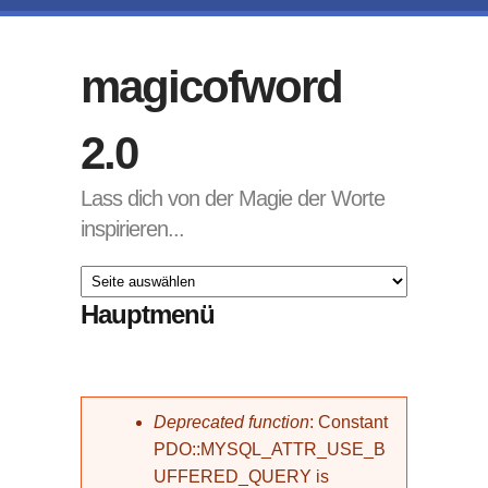
Direkt zum Inhalt
magicofword
2.0
Lass dich von der Magie der Worte
inspirieren...
Hauptmenü
Fehlermeldung
Deprecated function
: Constant
PDO::MYSQL_ATTR_USE_B
UFFERED_QUERY is