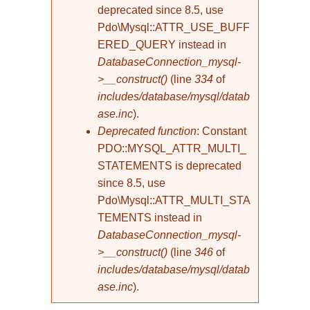
deprecated since 8.5, use
Pdo\Mysql::ATTR_USE_BUFF
ERED_QUERY instead in
DatabaseConnection_mysql-
>__construct()
(line
334
of
includes/database/mysql/datab
ase.inc
).
Deprecated function
: Constant
PDO::MYSQL_ATTR_MULTI_
STATEMENTS is deprecated
since 8.5, use
Pdo\Mysql::ATTR_MULTI_STA
TEMENTS instead in
DatabaseConnection_mysql-
>__construct()
(line
346
of
includes/database/mysql/datab
ase.inc
).