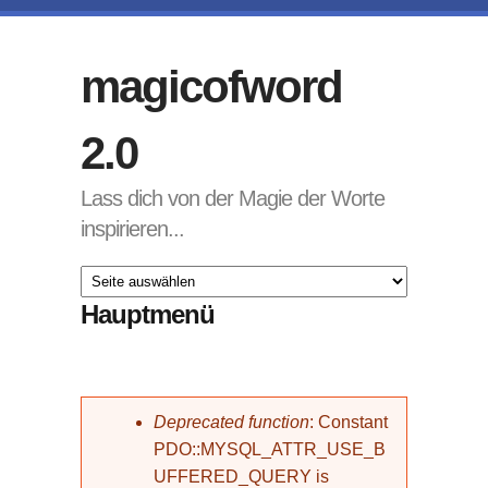
Direkt zum Inhalt
magicofword
2.0
Lass dich von der Magie der Worte
inspirieren...
Hauptmenü
Fehlermeldung
Deprecated function
: Constant
PDO::MYSQL_ATTR_USE_B
UFFERED_QUERY is