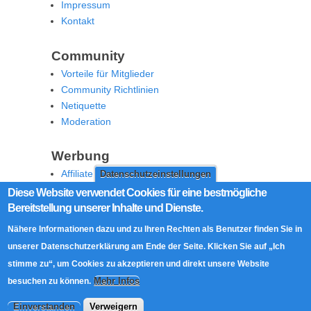
Impressum
Kontakt
Community
Vorteile für Mitglieder
Community Richtlinien
Netiquette
Moderation
Werbung
Affiliate Offenlegung
Datenschutzeinstellungen
Werben Sie auf MoW
Diese Website verwendet Cookies für eine bestmögliche
Bereitstellung unserer Inhalte und Dienste.
Social Media
Nähere Informationen dazu und zu Ihren Rechten als Benutzer finden Sie in
RSS Feed
unserer Datenschutzerklärung am Ende der Seite. Klicken Sie auf „Ich
Facebook
stimme zu“, um Cookies zu akzeptieren und direkt unsere Website
Twitter
Mehr Infos
besuchen zu können.
Einverstanden
Verweigern