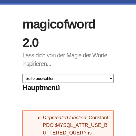
Direkt zum Inhalt
magicofword
2.0
Lass dich von der Magie der Worte
inspirieren...
Hauptmenü
Fehlermeldung
Deprecated function
: Constant
PDO::MYSQL_ATTR_USE_B
UFFERED_QUERY is