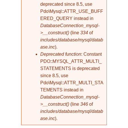
deprecated since 8.5, use
Pdo\Mysql::ATTR_USE_BUFF
ERED_QUERY instead in
DatabaseConnection_mysql-
>__construct()
(line
334
of
includes/database/mysql/datab
ase.inc
).
Deprecated function
: Constant
PDO::MYSQL_ATTR_MULTI_
STATEMENTS is deprecated
since 8.5, use
Pdo\Mysql::ATTR_MULTI_STA
TEMENTS instead in
DatabaseConnection_mysql-
>__construct()
(line
346
of
includes/database/mysql/datab
ase.inc
).