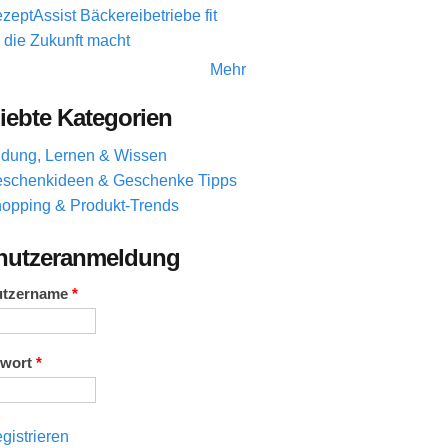
zeptAssist Bäckereibetriebe fit
r die Zukunft macht
Mehr
iebte Kategorien
ldung, Lernen & Wissen
schenkideen & Geschenke Tipps
opping & Produkt-Trends
nutzeranmeldung
utzername
*
swort
*
gistrieren