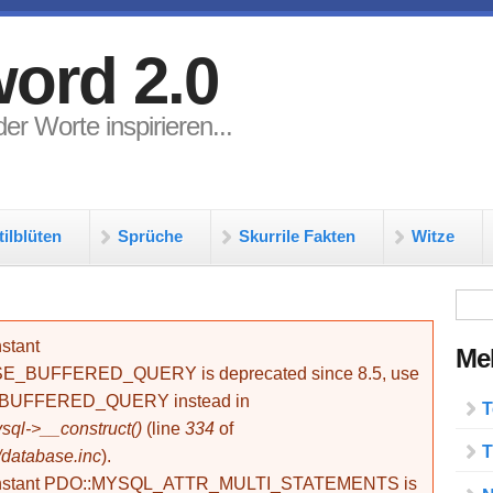
ord 2.0
er Worte inspirieren...
tilblüten
Sprüche
Skurrile Fakten
Witze
Su
stant
Meh
BUFFERED_QUERY is deprecated since 8.5, use
_BUFFERED_QUERY instead in
T
ql->__construct()
(line
334
of
T
/database.inc
).
onstant PDO::MYSQL_ATTR_MULTI_STATEMENTS is