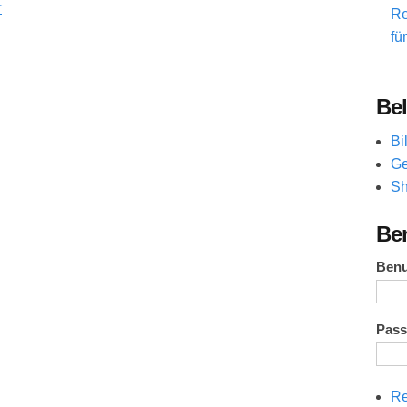
Re
fü
Bel
Bi
Ge
Sh
Be
Ben
Pas
Re