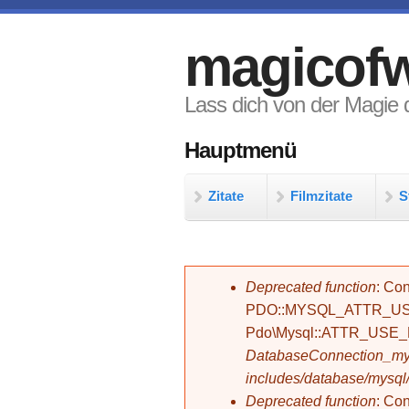
Direkt zum Inhalt
magicofw
Lass dich von der Magie d
Hauptmenü
Zitate
Filmzitate
S
Fehlermeldung
Deprecated function
: Con
PDO::MYSQL_ATTR_USE_
Pdo\Mysql::ATTR_USE
DatabaseConnection_mys
includes/database/mysql
Deprecated function
: C