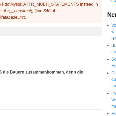
N
use Pdo\Mysql::ATTR_MULTI_STATEMENTS instead in
ql->__construct()
(line
346
of
Neu
/database.inc
).
Vo
wi
le
Bu
im
So
Me
ließ die Bauern zusammenkommen, denn die
De
du
un
Im
Ve
me
Mi