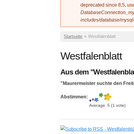
deprecated since 8.5, 
DatabaseConnection_mys
includes/database/mysql
Sie sind hier
Startseite
»
Westfalenblatt
Westfalenblatt
Aus dem "Westfalenbla
"Maurermeister suchte den Freit
Abstimmen:
Average:
5
(
1
vote)