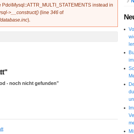
N
use Pdo\Mysql::ATTR_MULTI_STATEMENTS instead in
ql->__construct()
(line
346
of
Neu
/database.inc
).
Vo
wi
le
Bu
im
So
tt"
Me
od - noch nicht gefunden"
De
du
un
Im
Ve
me
Mi