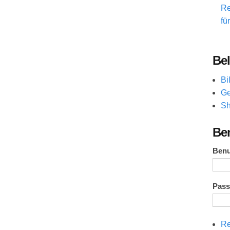
Re
fü
Bel
Bi
Ge
Sh
Be
Ben
Pas
Re