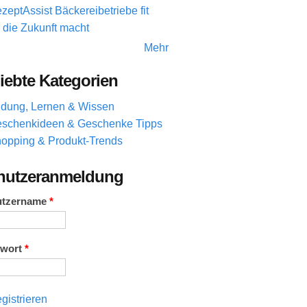
zeptAssist Bäckereibetriebe fit
r die Zukunft macht
Mehr
iebte Kategorien
ldung, Lernen & Wissen
schenkideen & Geschenke Tipps
opping & Produkt-Trends
nutzeranmeldung
utzername
*
swort
*
gistrieren