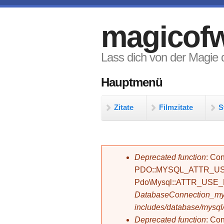
Direkt zum Inhalt
magicofw
Lass dich von der Magie d
Hauptmenü
Zitate
Filmzitate
S
Fehlermeldung
Deprecated function
: Con
PDO::MYSQL_ATTR_USE_
Pdo\Mysql::ATTR_USE
DatabaseConnection_mys
includes/database/mysql
Deprecated function
: C