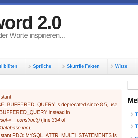
ord 2.0
er Worte inspirieren...
tilblüten
Sprüche
Skurrile Fakten
Witze
Su
stant
Meh
BUFFERED_QUERY is deprecated since 8.5, use
_BUFFERED_QUERY instead in
T
ql->__construct()
(line
334
of
T
/database.inc
).
onstant PDO::MYSQL_ATTR_MULTI_STATEMENTS is