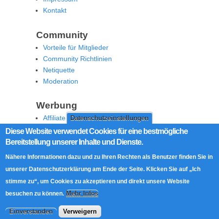
Kontakt
Community
Vorteile für Mitglieder
Community Richtlinien
Netiquette
Moderation
Werbung
Affiliate Offenlegung
Datenschutzeinstellungen
Werben Sie auf MoW
Diese Website verwendet Cookies für eine bestmögliche
Bereitstellung unserer Inhalte und Dienste.
Social Media
Nähere Informationen dazu und zu Ihren Rechten als Benutzer finden Sie in
RSS Feed
unserer Datenschutzerklärung am Ende der Seite. Klicken Sie auf „Ich
Facebook
stimme zu“, um Cookies zu akzeptieren und direkt unsere Website
Twitter
Mehr Infos
besuchen zu können.
Einverstanden
Verweigern