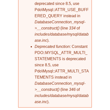
deprecated since 8.5, use
Pdo\Mysql::ATTR_USE_BUFF
ERED_QUERY instead in
DatabaseConnection_mysql-
>__construct()
(line
334
of
includes/database/mysql/datab
ase.inc
).
Deprecated function
: Constant
PDO::MYSQL_ATTR_MULTI_
STATEMENTS is deprecated
since 8.5, use
Pdo\Mysql::ATTR_MULTI_STA
TEMENTS instead in
DatabaseConnection_mysql-
>__construct()
(line
346
of
includes/database/mysql/datab
ase.inc
).