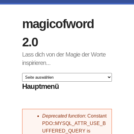
Direkt zum Inhalt
magicofword
2.0
Lass dich von der Magie der Worte
inspirieren...
Hauptmenü
Fehlermeldung
Deprecated function
: Constant
PDO::MYSQL_ATTR_USE_B
UFFERED_QUERY is