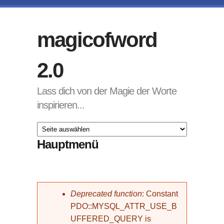
Direkt zum Inhalt
magicofword
2.0
Lass dich von der Magie der Worte
inspirieren...
Hauptmenü
Fehlermeldung
Deprecated function
: Constant
PDO::MYSQL_ATTR_USE_B
UFFERED_QUERY is