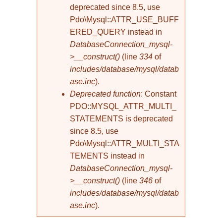
deprecated since 8.5, use
Pdo\Mysql::ATTR_USE_BUFF
ERED_QUERY instead in
DatabaseConnection_mysql-
>__construct()
(line
334
of
includes/database/mysql/datab
ase.inc
).
Deprecated function
: Constant
PDO::MYSQL_ATTR_MULTI_
STATEMENTS is deprecated
since 8.5, use
Pdo\Mysql::ATTR_MULTI_STA
TEMENTS instead in
DatabaseConnection_mysql-
>__construct()
(line
346
of
includes/database/mysql/datab
ase.inc
).