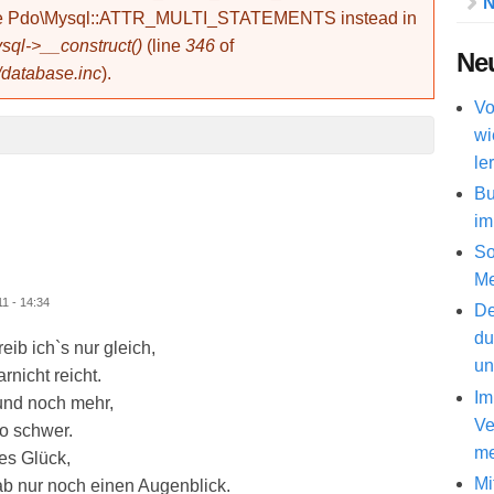
N
use Pdo\Mysql::ATTR_MULTI_STATEMENTS instead in
ql->__construct()
(line
346
of
Neu
/database.inc
).
Vo
wi
le
Bu
im
So
Me
1 - 14:34
De
du
eib ich`s nur gleich,
un
rnicht reicht.
Im
und noch mehr,
Ve
so schwer.
me
es Glück,
Mi
ab nur noch einen Augenblick.