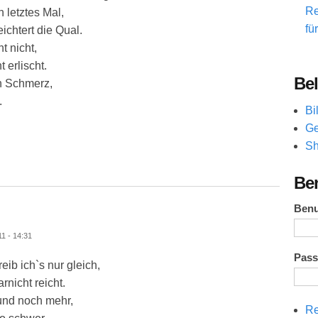
Re
 letztes Mal,
fü
ichtert die Qual.
t nicht,
 erlischt.
Bel
n Schmerz,
.
Bi
Ge
Sh
Be
Ben
1 - 14:31
Pas
eib ich`s nur gleich,
rnicht reicht.
und noch mehr,
Re