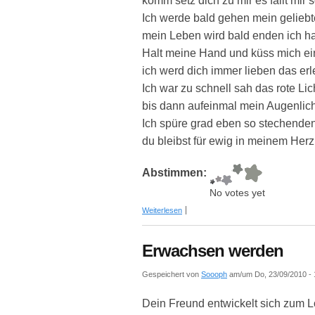
komm setz dich zu mir es fällt mir 
Ich werde bald gehen mein geliebt
mein Leben wird bald enden ich h
Halt meine Hand und küss mich ein
ich werd dich immer lieben das erle
Ich war zu schnell sah das rote Lich
bis dann aufeinmal mein Augenlicht
Ich spüre grad eben so stechende
du bleibst für ewig in meinem Herz
Abstimmen:
No votes yet
über Letzte Worte
Weiterlesen
Erwachsen werden
Gespeichert von
Soooph
am/um Do, 23/09/2010 - 
Dein Freund entwickelt sich zum Lo