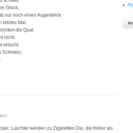
so schwer.
Ne
es Glück,
ab nur noch einen Augenblick.
 letztes Mal,
ichtert die Qual.
t nicht,
 erlischt.
n Schmerz,
.
18:27
ser. Luschter werden zu Zigaretten.Die, die früher als