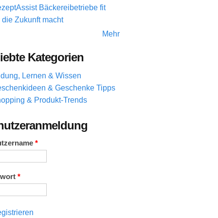
zeptAssist Bäckereibetriebe fit
r die Zukunft macht
Mehr
iebte Kategorien
ldung, Lernen & Wissen
schenkideen & Geschenke Tipps
opping & Produkt-Trends
nutzeranmeldung
utzername
*
swort
*
gistrieren