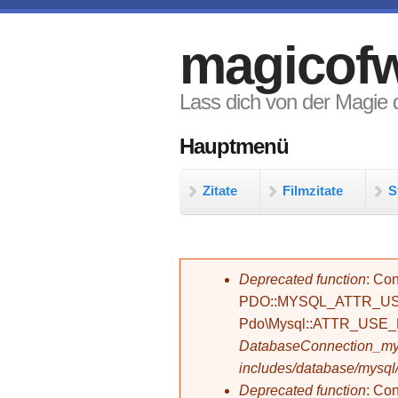
Direkt zum Inhalt
magicofw
Lass dich von der Magie d
Hauptmenü
Zitate
Filmzitate
S
Fehlermeldung
Deprecated function
: Con
PDO::MYSQL_ATTR_USE_
Pdo\Mysql::ATTR_USE
DatabaseConnection_mys
includes/database/mysql
Deprecated function
: C