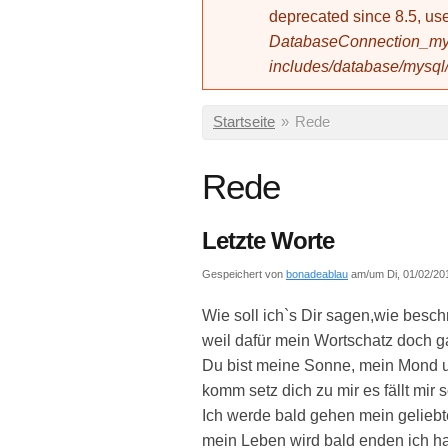
deprecated since 8.5, 
DatabaseConnection_mys
includes/database/mysql
Sie sind hier
Startseite
»
Rede
Rede
Letzte Worte
Gespeichert von
bonadeablau
am/um Di, 01/02/201
Wie soll ich`s Dir sagen,wie beschr
weil dafür mein Wortschatz doch ga
Du bist meine Sonne, mein Mond 
komm setz dich zu mir es fällt mir 
Ich werde bald gehen mein geliebt
mein Leben wird bald enden ich h