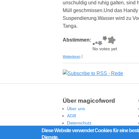
unschuldig und ruhig galten, sin
Müll geschmissen.Und das Handy w
Suspendierung.Wasser wird zu Vod
Tanga.
Abstimmen:
No votes yet
über Erwachsen werden
Weiterlesen
Über magicofword
Über uns
AGB
Datenschutz
Rechtliche Hinweise
Diese Website verwendet Cookies für eine best
Dienste.
Impressum