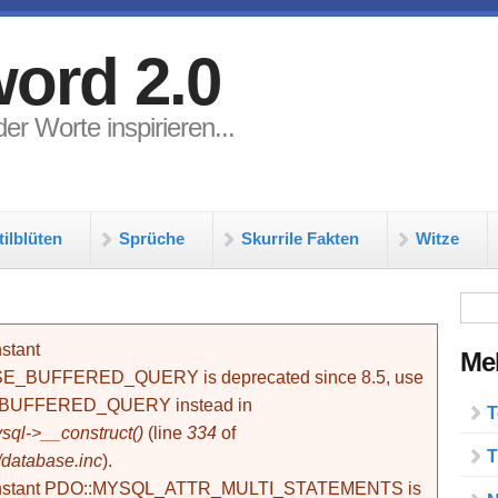
ord 2.0
er Worte inspirieren...
tilblüten
Sprüche
Skurrile Fakten
Witze
Su
stant
Meh
BUFFERED_QUERY is deprecated since 8.5, use
_BUFFERED_QUERY instead in
T
ql->__construct()
(line
334
of
T
/database.inc
).
onstant PDO::MYSQL_ATTR_MULTI_STATEMENTS is