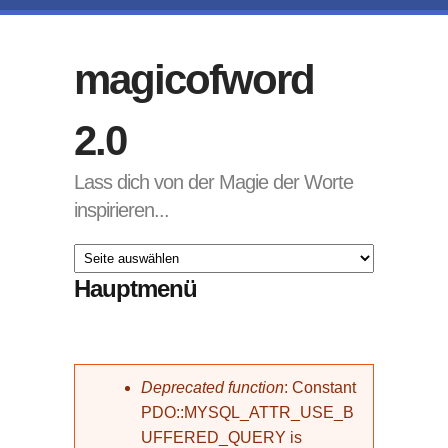
Direkt zum Inhalt
magicofword
2.0
Lass dich von der Magie der Worte
inspirieren...
Hauptmenü
Fehlermeldung
Deprecated function
: Constant
PDO::MYSQL_ATTR_USE_B
UFFERED_QUERY is