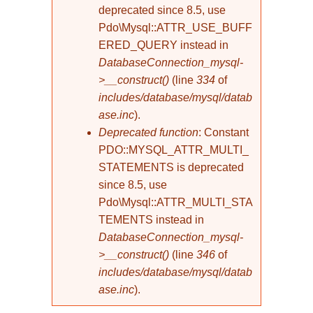
deprecated since 8.5, use
Pdo\Mysql::ATTR_USE_BUFF
ERED_QUERY instead in
DatabaseConnection_mysql-
>__construct()
(line
334
of
includes/database/mysql/datab
ase.inc
).
Deprecated function
: Constant
PDO::MYSQL_ATTR_MULTI_
STATEMENTS is deprecated
since 8.5, use
Pdo\Mysql::ATTR_MULTI_STA
TEMENTS instead in
DatabaseConnection_mysql-
>__construct()
(line
346
of
includes/database/mysql/datab
ase.inc
).